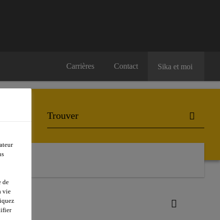
Carrières
Contact
Sika et moi
ateur
ns
e de
 vie
liquez
ifier