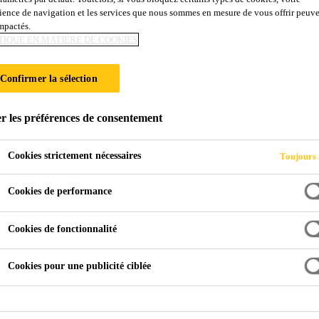
ience de navigation et les services que nous sommes en mesure de vous offrir peuv
 375 N
impactés.
TIQUE EN MATIÈRE DE COOKIES
nte, colorée, à faible émission et sans solvant, à 
Confirmer la sélection
 chargée, colorée, à faibles émissions et sans solvant, auto-
r les préférences de consentement
Cookies strictement nécessaires
Toujours 
Cookies de performance
Cookies de fonctionnalité
NOTICE TEC
Cookies pour une publicité ciblée
s
Application
Documen