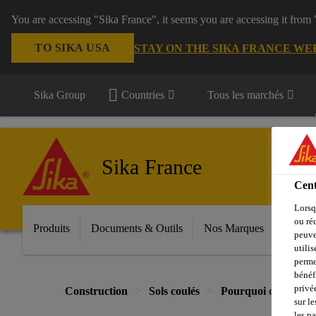
You are accessing "Sika France", it seems you are accessing it from
TO SIKA USA
STAY ON THE SIKA FRANCE WE
Sika Group
Countries
Tous les marchés
Sika France
Cent
Lorsq
ou ré
Produits
Documents & Outils
Nos Marques
Espac
peuve
utili
perme
bénéf
privé
Construction
Sols coulés
Pourquoi choisir de 
sur le
les p