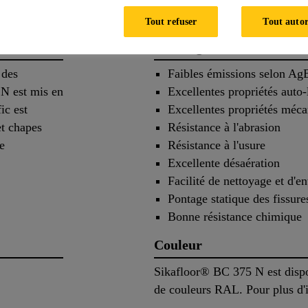
Tout refuser
Tout autor
Avantages
 des
Faibles émissions selon A
N est mis en
Excellentes propriétés auto-
ic est
Excellentes propriétés méc
et chapes
Résistance à l'abrasion
e
Résistance à l'usure
Excellente désaération
Facilité de nettoyage et d'en
Pontage statique des fissure
Bonne résistance chimique
Couleur
Sikafloor® BC 375 N est disp
de couleurs RAL. Pour plus d'i