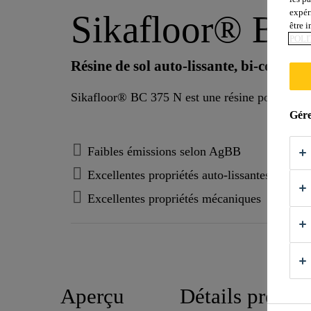
expér
Sikafloor® BC
être 
POLI
Résine de sol auto-lissante, bi-composa
Sikafloor® BC 375 N est une résine polyuréthane
Gére
Faibles émissions selon AgBB
Excellentes propriétés auto-lissantes
Excellentes propriétés mécaniques
Aperçu
Détails produit