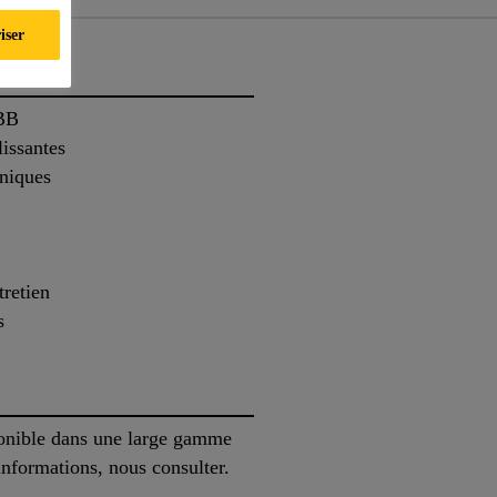
iser
gBB
lissantes
aniques
tretien
s
onible dans une large gamme
nformations, nous consulter.