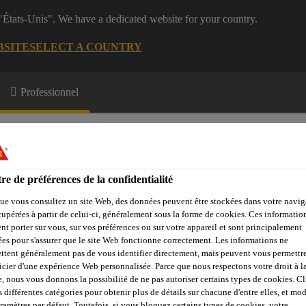
 "États-Unis". We have a dedicated website for your country.
BSITE
SELECT A COUNTRY
Professionnel
re de préférences de la confidentialité
ue vous consultez un site Web, des données peuvent être stockées dans votre navig
cupérées à partir de celui-ci, généralement sous la forme de cookies. Ces informatio
e Membres
Formations
A propos de nous
nt porter sur vous, sur vos préférences ou sur votre appareil et sont principalement
sées pour s'assurer que le site Web fonctionne correctement. Les informations ne
ttent généralement pas de vous identifier directement, mais peuvent vous permettr
icier d'une expérience Web personnalisée. Parce que nous respectons votre droit à la
e, nous vous donnons la possibilité de ne pas autoriser certains types de cookies. C
la résine décorative ?
Coloris uni
Sikafloor® BC 375 N
s différentes catégories pour obtenir plus de détails sur chacune d'entre elles, et mod
aramètres par défaut. Toutefois, si vous bloquez certains types de cookies, votre