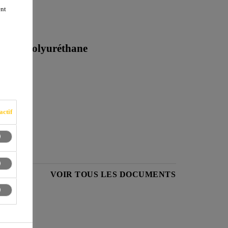
ent
base de polyuréthane
lissante.
actif
HNIQUE
VOIR TOUS LES DOCUMENTS
ts