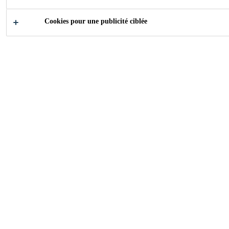
Cookies pour une publicité ciblée
Sikaconcept
...
Base nautique de Mauguio Carnon - Étan
2019
MAUGUIO CARNON
La Base nautique de Mauguio
Carnon est entièrement conçue pour
s’intégrer parfaitement au paysage
des dunes de sables.