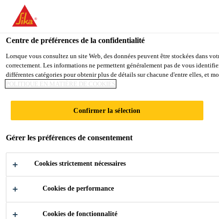
SikaConcept
Centre de préférences de la confidentialité
Lorsque vous consultez un site Web, des données peuvent être stockées dans votre 
BASE NAUTIQUE
correctement. Les informations ne permettent généralement pas de vous identifier
différentes catégories pour obtenir plus de détails sur chacune d'entre elles, et 
DE MAUGUIO
POLITIQUE EN MATIÈRE DE COOKIES
CARNON -
Confirmer la sélection
ÉTANCHÉITÉ DE
Gérer les préférences de consentement
TOITURES SOUS
Cookies strictement nécessaires
DUNE
Cookies de performance
Cookies de fonctionnalité