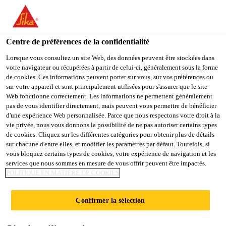
You are accessing "Sika France", it seems you are accessing it
from "États-Unis". We have a dedicated website for your country.
Centre de préférences de la confidentialité
TO
STAY ON THE SIKA
SELECT A
SIKA
Lorsque vous consultez un site Web, des données peuvent être stockées dans
FRANCE WEBSITE
COUNTRY
votre navigateur ou récupérées à partir de celui-ci, généralement sous la forme
USA
de cookies. Ces informations peuvent porter sur vous, sur vos préférences ou
sur votre appareil et sont principalement utilisées pour s'assurer que le site
Web fonctionne correctement. Les informations ne permettent généralement
Sika France
pas de vous identifier directement, mais peuvent vous permettre de bénéficier
d'une expérience Web personnalisée. Parce que nous respectons votre droit à la
vie privée, nous vous donnons la possibilité de ne pas autoriser certains types
de cookies. Cliquez sur les différentes catégories pour obtenir plus de détails
sur chacune d'entre elles, et modifier les paramètres par défaut. Toutefois, si
vous bloquez certains types de cookies, votre expérience de navigation et les
services que nous sommes en mesure de vous offrir peuvent être impactés.
PRODUCTION
POLITIQUE EN MATIÈRE DE COOKIES
EN PETITES
Confirmer la sélection
SÉRIES