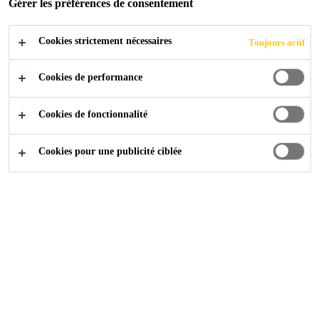
Gérer les préférences de consentement
Découvrez comment les systèmes RIM de
Cookies strictement nécessaires
Toujours actif
Sika peuvent faire progresser votre
entreprise
Cookies de performance
Cookies de fonctionnalité
Industrie
Production en petites séries
Cookies pour une publicité ciblée
2024
ADVANCED RESINS
Enfin, il existe un moyen pour des lots plus petits de
créer de plus grandes opportunités. Grâce aux