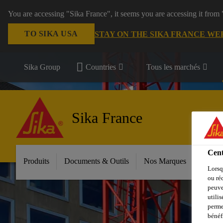
You are accessing "Sika France", it seems you are accessing it from
TO SIKA USA
STAY ON THE SIKA FRANCE WE
Sika Group
Countries
Tous les marchés
Sika France
Cent
Produits
Documents & Outils
Nos Marques
Espac
Lorsq
ou ré
peuve
utili
perme
bénéf