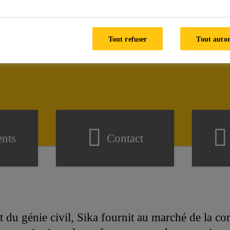
nt pouvons nous vous a
Tout refuser
Tout autor
nts
Contact
 du génie civil, Sika fournit au marché de la con