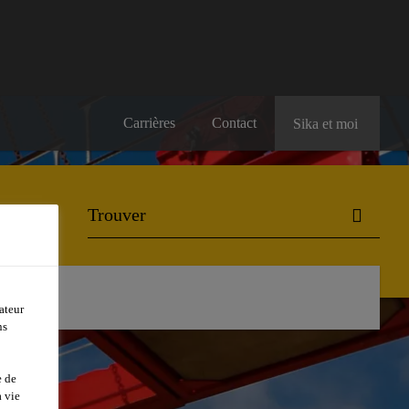
Carrières
Contact
Sika et moi
ateur
ns
e de
 vie