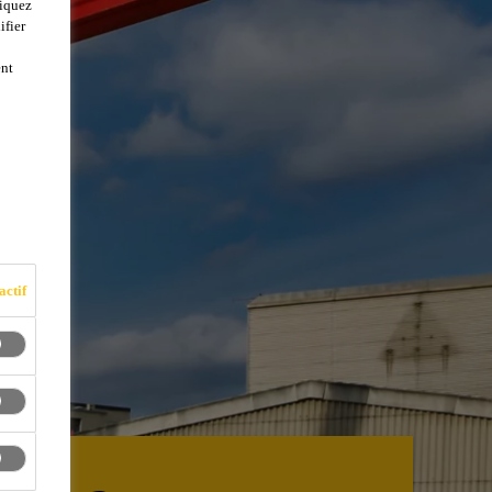
liquez
ifier
ent
actif