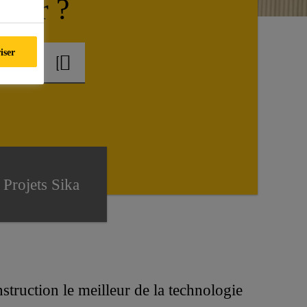
ider ?
iser
Projets Sika
struction le meilleur de la technologie