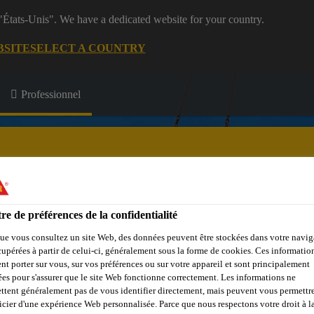
 "États-Unis". We have a dedicated website for your country.
BSITE
SELECT A COUNTRY
Professionnel
re de préférences de la confidentialité
e Membres
Formations
A propos de nous
ue vous consultez un site Web, des données peuvent être stockées dans votre navig
cupérées à partir de celui-ci, généralement sous la forme de cookies. Ces informatio
nt porter sur vous, sur vos préférences ou sur votre appareil et sont principalement
sées pour s'assurer que le site Web fonctionne correctement. Les informations ne
ttent généralement pas de vous identifier directement, mais peuvent vous permettr
icier d'une expérience Web personnalisée. Parce que nous respectons votre droit à la