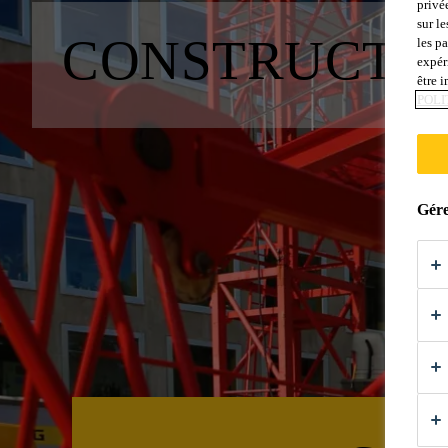
privé
sur le
CONSTRUCTI
les p
expér
être 
POLI
Gére