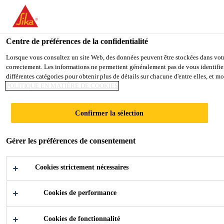
You are accessing "Sika France", it seems you are accessing it from
TO SIKA USA
STAY ON THE SIKA FRANCE WE
Centre de préférences de la confidentialité
Lorsque vous consultez un site Web, des données peuvent être stockées dans votre 
correctement. Les informations ne permettent généralement pas de vous identifier
Sika France
différentes catégories pour obtenir plus de détails sur chacune d'entre elles, et 
POLITIQUE EN MATIÈRE DE COOKIES
Confirmer la sélection
REMPLACEMEN
Gérer les préférences de consentement
T DE VITRAGES
Cookies strictement nécessaires
AUTOMOBILES
Cookies de performance
Cookies de fonctionnalité