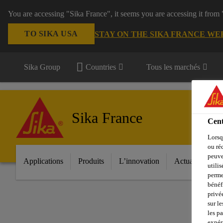
You are accessing "Sika France", it seems you are accessing it from
TO SIKA USA
STAY ON THE SIKA FRANCE WE
Sika Group
Countries
Tous les marchés
Sika France
Cent
Lorsq
ou ré
peuve
Applications
Produits
L’innovation
Actualités
utili
perme
bénéf
privé
sur le
les p
expér