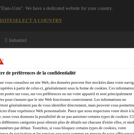
 "États-Unis". We have a dedicated website for your country.
BSITE
SELECT A COUNTRY
Industriel
re de préférences de la confidentialité
ue vous consultez un site Web, des données peuvent être stockées dans votre navig
cupérées à partir de celui-ci, généralement sous la forme de cookies. Ces informatio
nt porter sur vous, sur vos préférences ou sur votre appareil et sont principalement
Evénements
A propos de Sika
Sika Academy
sées pour s'assurer que le site Web fonctionne correctement. Les informations ne
ttent généralement pas de vous identifier directement, mais peuvent vous permettr
icier d'une expérience Web personnalisée. Parce que nous respectons votre droit à la
e, nous vous donnons la possibilité de ne pas autoriser certains types de cookies. C
s différentes catégories pour obtenir plus de détails sur chacune d'entre elles, et mod
aramètres par défaut. Toutefois, si vous bloquez certains types de cookies, votre
ience de navigation et les services que nous sommes en mesure de vous offrir peuv