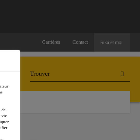
Carrières
Contact
Sika et moi
ateur
ns
e de
 vie
liquez
ifier
ent