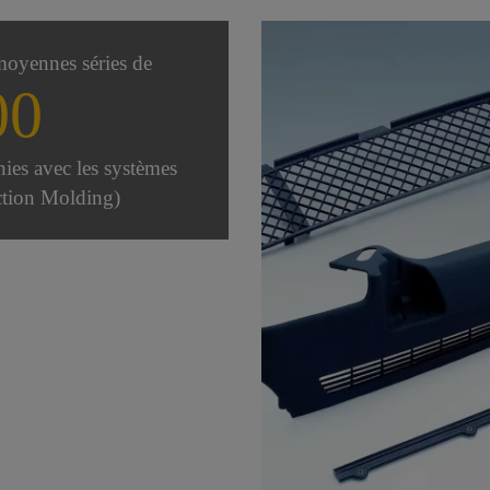
moyennes séries de
00
nies avec les systèmes
ction Molding)