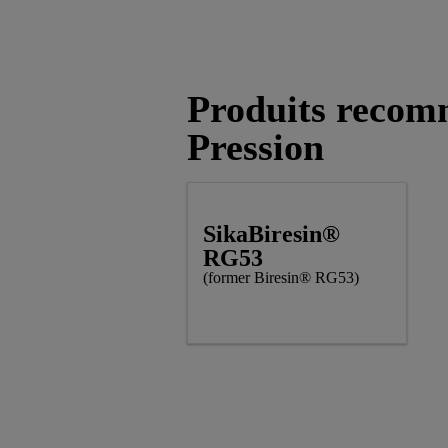
Produits recom
Pression
SikaBiresin®
RG53
(former Biresin® RG53)