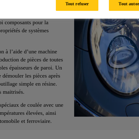
 Pression
Tout refuser
Tout autor
bi composants pour la
propriétés de systèmes
ion à l’aide d’une machine
duction de pièces de toutes
bles épaisseurs de paroi. Un
de démouler les pièces après
tillage simple en résine.
s maitrisés.
spéciaux de coulée avec une
empératures élevées, ainsi
utomobile et ferroviaire.