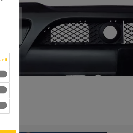
ON
actif