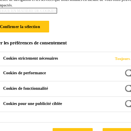
impactés.
TIQUE EN MATIÈRE DE COOKIES
M BASSE PRESSI
Confirmer la sélection
r les préférences de consentement
Cookies strictement nécessaires
Toujours 
Cookies de performance
sse Pression​
Cookies de fonctionnalité
Cookies pour une publicité ciblée
r les prototypes et les petites séries