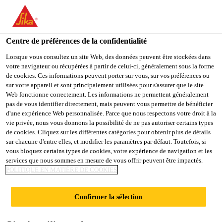
You are accessing "Sika France", it seems you are accessing it
from "États-Unis". We have a dedicated website for your country.
Centre de préférences de la confidentialité
TO
STAY ON THE SIKA
SELECT A
SIKA
Lorsque vous consultez un site Web, des données peuvent être stockées dans
FRANCE WEBSITE
COUNTRY
votre navigateur ou récupérées à partir de celui-ci, généralement sous la forme
USA
de cookies. Ces informations peuvent porter sur vous, sur vos préférences ou
sur votre appareil et sont principalement utilisées pour s'assurer que le site
Web fonctionne correctement. Les informations ne permettent généralement
Sika France
pas de vous identifier directement, mais peuvent vous permettre de bénéficier
d'une expérience Web personnalisée. Parce que nous respectons votre droit à la
vie privée, nous vous donnons la possibilité de ne pas autoriser certains types
de cookies. Cliquez sur les différentes catégories pour obtenir plus de détails
sur chacune d'entre elles, et modifier les paramètres par défaut. Toutefois, si
vous bloquez certains types de cookies, votre expérience de navigation et les
services que nous sommes en mesure de vous offrir peuvent être impactés.
REVÊTEMENTS
POLITIQUE EN MATIÈRE DE COOKIES
DE
Confirmer la sélection
PROTECTION