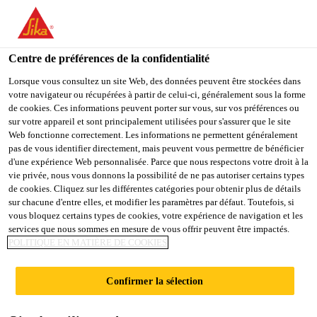
You are accessing "Sika France", it seems you are accessing it
from "États-Unis". We have a dedicated website for your country.
Centre de préférences de la confidentialité
TO
STAY ON THE SIKA
SELECT A
SIKA
Lorsque vous consultez un site Web, des données peuvent être stockées dans
FRANCE WEBSITE
COUNTRY
votre navigateur ou récupérées à partir de celui-ci, généralement sous la forme
USA
de cookies. Ces informations peuvent porter sur vous, sur vos préférences ou
sur votre appareil et sont principalement utilisées pour s'assurer que le site
Web fonctionne correctement. Les informations ne permettent généralement
Sika France
pas de vous identifier directement, mais peuvent vous permettre de bénéficier
d'une expérience Web personnalisée. Parce que nous respectons votre droit à la
vie privée, nous vous donnons la possibilité de ne pas autoriser certains types
de cookies. Cliquez sur les différentes catégories pour obtenir plus de détails
sur chacune d'entre elles, et modifier les paramètres par défaut. Toutefois, si
TÉLÉCHARGER
vous bloquez certains types de cookies, votre expérience de navigation et les
services que nous sommes en mesure de vous offrir peuvent être impactés.
POLITIQUE EN MATIÈRE DE COOKIES
DES DOCUMENTS
Confirmer la sélection