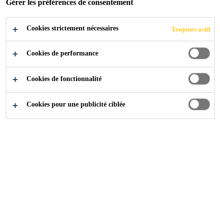
Gérer les préférences de consentement
Cookies strictement nécessaires
Industrie
...
Télécharger des documents
Toujours actif
Cookies de performance
Cookies de fonctionnalité
Contactez-nous !
Cookies pour une publicité ciblée