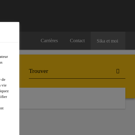
Carrières
Contact
Sika et moi
ateur
ns
e de
 vie
liquez
ifier
ent
S