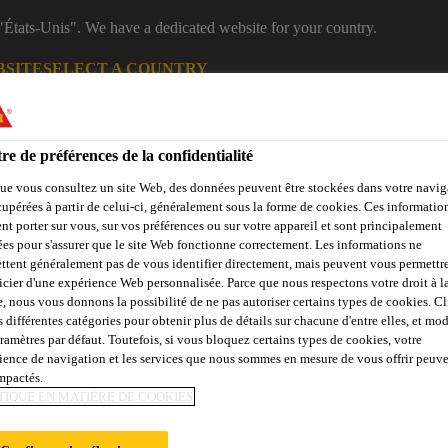
 "États-Unis". We have a dedicated website for your country.
BSITE
SELECT A COUNTRY
Industriel
re de préférences de la confidentialité
ue vous consultez un site Web, des données peuvent être stockées dans votre navig
cupérées à partir de celui-ci, généralement sous la forme de cookies. Ces informatio
nt porter sur vous, sur vos préférences ou sur votre appareil et sont principalement
sées pour s'assurer que le site Web fonctionne correctement. Les informations ne
ttent généralement pas de vous identifier directement, mais peuvent vous permettr
icier d'une expérience Web personnalisée. Parce que nous respectons votre droit à la
e, nous vous donnons la possibilité de ne pas autoriser certains types de cookies. C
s différentes catégories pour obtenir plus de détails sur chacune d'entre elles, et mod
Evénements
A propos de Sika
Sika Academy
aramètres par défaut. Toutefois, si vous bloquez certains types de cookies, votre
ience de navigation et les services que nous sommes en mesure de vous offrir peuv
impactés.
TIQUE EN MATIÈRE DE COOKIES
 DES DOCUMENT