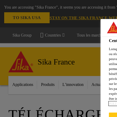
You are accessing "Sika France", it seems you are accessing it from
TO SIKA USA
STAY ON THE SIKA FRANCE WE
Sika Group
Countries
Tous les marchés
Cent
Lorsq
ou ré
peuve
Sika France
utili
perme
bénéf
privé
sur le
Applications
Produits
L’innovation
Actualités
les p
expér
être 
POLI
TÉLÉCHARGER