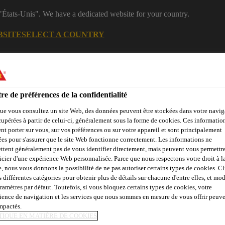
 "États-Unis". We have a dedicated website for your country.
BSITE
SELECT A COUNTRY
Industriel
re de préférences de la confidentialité
ue vous consultez un site Web, des données peuvent être stockées dans votre navig
cupérées à partir de celui-ci, généralement sous la forme de cookies. Ces informatio
nt porter sur vous, sur vos préférences ou sur votre appareil et sont principalement
sées pour s'assurer que le site Web fonctionne correctement. Les informations ne
ttent généralement pas de vous identifier directement, mais peuvent vous permettr
icier d'une expérience Web personnalisée. Parce que nous respectons votre droit à la
Evénements
A propos de Sika
Sika Academy
e, nous vous donnons la possibilité de ne pas autoriser certains types de cookies. C
s différentes catégories pour obtenir plus de détails sur chacune d'entre elles, et mod
aramètres par défaut. Toutefois, si vous bloquez certains types de cookies, votre
ience de navigation et les services que nous sommes en mesure de vous offrir peuv
impactés.
BLACKFRIARS
TIQUE EN MATIÈRE DE COOKIES