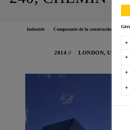
Gére
Industrie
Composants de la construction
Faç
2014
LONDON, UNITE