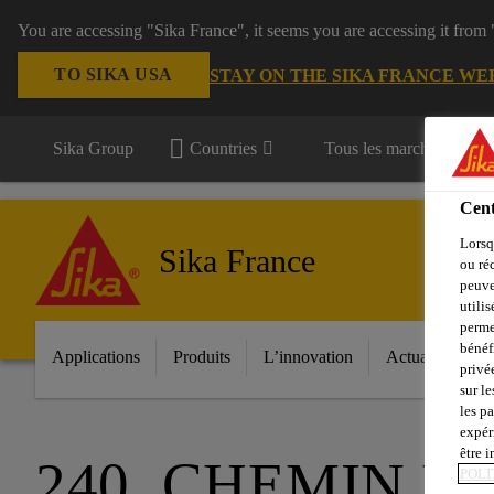
You are accessing "Sika France", it seems you are accessing it from
TO SIKA USA
STAY ON THE SIKA FRANCE WE
Sika Group
Countries
Tous les marchés
Cent
Lorsq
Sika France
ou ré
peuve
utili
perme
bénéf
Applications
Produits
L’innovation
Actualités
privé
sur le
les p
expér
être 
240, CHEMIN 
POLI