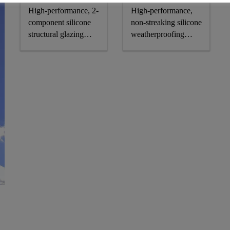
High-performance, 2-
High-performance,
component silicone
non-streaking silicone
structural glazing
weatherproofing
adhesive
sealant, CE-marked