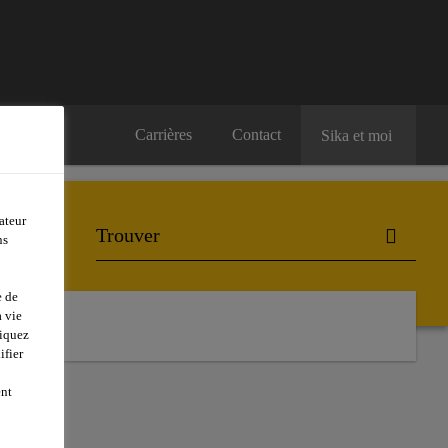
Carrières
Contact
Sika et moi
ateur
ns
e de
 vie
liquez
ifier
ent