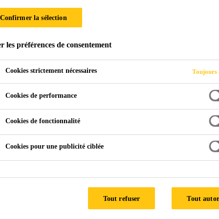
Confirmer la sélection
r les préférences de consentement
ade
240, chemin Blackfriars
Cookies strictement nécessaires
Toujours 
D KINGDOM
Cookies de performance
Cookies de fonctionnalité
Architecte:
Allford Hall, Monaghan Morris
Cookies pour une publicité ciblée
Façade par:
Scheldebouw
Produits:
Sikasil® SG-500, Sikasil® WS-605 S
Tout refuser
Tout autor
Sikasil® SG-
Sikasil® WS-
500
605 S