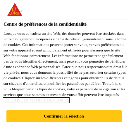
You are accessing "Sika France", it seems you are accessing it
from "États-Unis". We have a dedicated website for your country.
Centre de préférences de la confidentialité
TO
STAY ON THE SIKA
SELECT A
SIKA
Lorsque vous consultez un site Web, des données peuvent être stockées dans
FRANCE WEBSITE
COUNTRY
votre navigateur ou récupérées à partir de celui-ci, généralement sous la forme
USA
de cookies. Ces informations peuvent porter sur vous, sur vos préférences ou
sur votre appareil et sont principalement utilisées pour s'assurer que le site
Web fonctionne correctement. Les informations ne permettent généralement
Sika France
pas de vous identifier directement, mais peuvent vous permettre de bénéficier
d'une expérience Web personnalisée. Parce que nous respectons votre droit à la
vie privée, nous vous donnons la possibilité de ne pas autoriser certains types
de cookies. Cliquez sur les différentes catégories pour obtenir plus de détails
sur chacune d'entre elles, et modifier les paramètres par défaut. Toutefois, si
ETIHAD TOWERS
vous bloquez certains types de cookies, votre expérience de navigation et les
services que nous sommes en mesure de vous offrir peuvent être impactés.
POLITIQUE EN MATIÈRE DE COOKIES
Confirmer la sélection