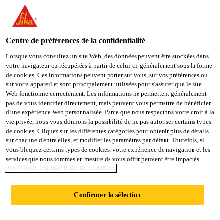
You are accessing "Sika France", it seems you are accessing it
from "États-Unis". We have a dedicated website for your country.
Centre de préférences de la confidentialité
TO
STAY ON THE SIKA
SELECT A
SIKA
Lorsque vous consultez un site Web, des données peuvent être stockées dans
FRANCE WEBSITE
COUNTRY
votre navigateur ou récupérées à partir de celui-ci, généralement sous la forme
USA
de cookies. Ces informations peuvent porter sur vous, sur vos préférences ou
sur votre appareil et sont principalement utilisées pour s'assurer que le site
Web fonctionne correctement. Les informations ne permettent généralement
Sika France
pas de vous identifier directement, mais peuvent vous permettre de bénéficier
d'une expérience Web personnalisée. Parce que nous respectons votre droit à la
vie privée, nous vous donnons la possibilité de ne pas autoriser certains types
de cookies. Cliquez sur les différentes catégories pour obtenir plus de détails
sur chacune d'entre elles, et modifier les paramètres par défaut. Toutefois, si
NUO HOTEL
vous bloquez certains types de cookies, votre expérience de navigation et les
services que nous sommes en mesure de vous offrir peuvent être impactés.
POLITIQUE EN MATIÈRE DE COOKIES
BEIJING
Confirmer la sélection