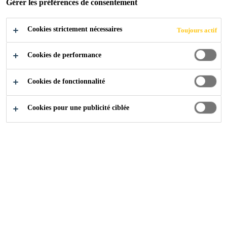
Gérer les préférences de consentement
Cookies strictement nécessaires
Industrie
...
Nuo Hotel Beijing
Toujours actif
Cookies de performance
2014
2A JIANGTAI ROAD, CHAOYANG
DISTRICT, BEIJING, CHINA
Cookies de fonctionnalité
Cookies pour une publicité ciblée