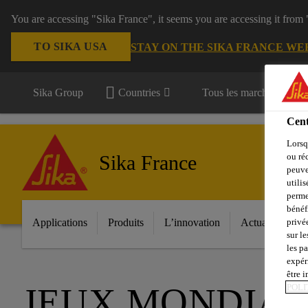
You are accessing "Sika France", it seems you are accessing it from
TO SIKA USA
STAY ON THE SIKA FRANCE WE
Sika Group
Countries
Tous les marchés
Cent
Lorsq
Sika France
ou ré
peuve
utili
perme
bénéf
privé
Applications
Produits
L’innovation
Actualités
sur le
les p
expér
être 
JEUX MONDIAU
POLI