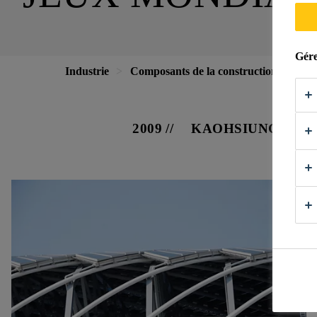
Gére
Industrie
Composants de la construction
Faç
2009
KAOHSIUNG, TA