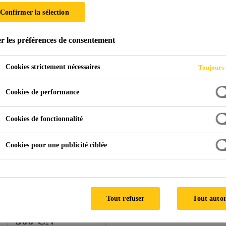
Confirmer la sélection
r les préférences de consentement
ade
Jeux mondiaux du stade principal
Cookies strictement nécessaires
Toujours 
IWAN
Cookies de performance
Cookies de fonctionnalité
Architecte:
Toyo Ito & Associates et coll.
Cookies pour une publicité ciblée
Produits:
Sikasil® SG-500 CN
BIPV
: Application de liaison du module
Tout refuser
Tout autor
Sikasil® SG-
500 CN