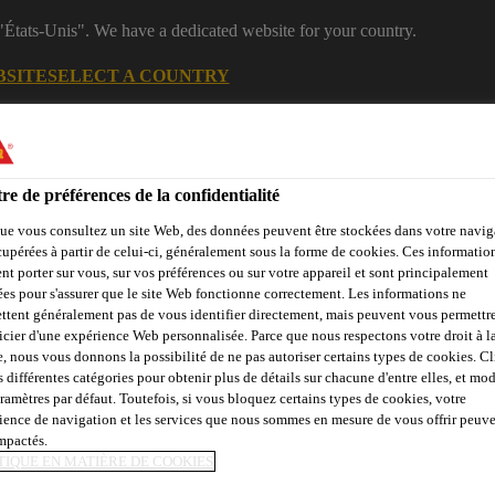
 "États-Unis". We have a dedicated website for your country.
BSITE
SELECT A COUNTRY
Industriel
re de préférences de la confidentialité
ue vous consultez un site Web, des données peuvent être stockées dans votre navig
cupérées à partir de celui-ci, généralement sous la forme de cookies. Ces informatio
nt porter sur vous, sur vos préférences ou sur votre appareil et sont principalement
sées pour s'assurer que le site Web fonctionne correctement. Les informations ne
ttent généralement pas de vous identifier directement, mais peuvent vous permettr
icier d'une expérience Web personnalisée. Parce que nous respectons votre droit à la
e, nous vous donnons la possibilité de ne pas autoriser certains types de cookies. C
Evénements
A propos de Sika
Sika Academy
s différentes catégories pour obtenir plus de détails sur chacune d'entre elles, et mod
aramètres par défaut. Toutefois, si vous bloquez certains types de cookies, votre
ience de navigation et les services que nous sommes en mesure de vous offrir peuv
impactés.
X DU STADE PRI
TIQUE EN MATIÈRE DE COOKIES