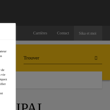
Carrières
Contact
Sika et moi
ateur
ns
e de
 vie
liquez
ifier
ent
NCIPAL