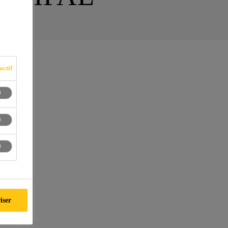
actif
iser