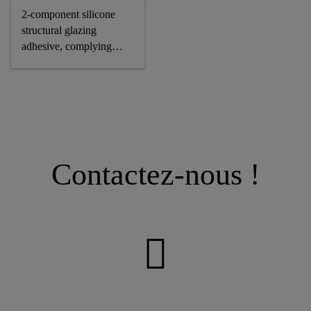
2-component silicone
structural glazing
adhesive, complying
astm and GB standards
Contactez-nous !