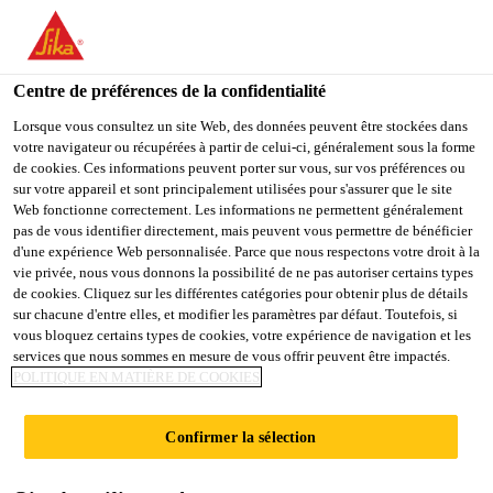
You are accessing "Sika France", it seems you are accessing it
from "États-Unis". We have a dedicated website for your country.
Centre de préférences de la confidentialité
TO
STAY ON THE SIKA
SELECT A
SIKA
Lorsque vous consultez un site Web, des données peuvent être stockées dans
FRANCE WEBSITE
COUNTRY
votre navigateur ou récupérées à partir de celui-ci, généralement sous la forme
USA
de cookies. Ces informations peuvent porter sur vous, sur vos préférences ou
sur votre appareil et sont principalement utilisées pour s'assurer que le site
Web fonctionne correctement. Les informations ne permettent généralement
Sika France
pas de vous identifier directement, mais peuvent vous permettre de bénéficier
d'une expérience Web personnalisée. Parce que nous respectons votre droit à la
vie privée, nous vous donnons la possibilité de ne pas autoriser certains types
de cookies. Cliquez sur les différentes catégories pour obtenir plus de détails
sur chacune d'entre elles, et modifier les paramètres par défaut. Toutefois, si
COMPLEXE TAIPEI
vous bloquez certains types de cookies, votre expérience de navigation et les
services que nous sommes en mesure de vous offrir peuvent être impactés.
POLITIQUE EN MATIÈRE DE COOKIES
DOME
Confirmer la sélection