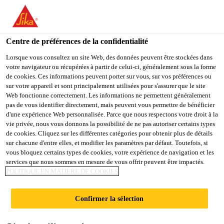
You are accessing "Sika France", it seems you are accessing it
from "États-Unis". We have a dedicated website for your country.
Centre de préférences de la confidentialité
TO
STAY ON THE SIKA
SELECT A
SIKA
Lorsque vous consultez un site Web, des données peuvent être stockées dans
FRANCE WEBSITE
COUNTRY
votre navigateur ou récupérées à partir de celui-ci, généralement sous la forme
USA
de cookies. Ces informations peuvent porter sur vous, sur vos préférences ou
sur votre appareil et sont principalement utilisées pour s'assurer que le site
Web fonctionne correctement. Les informations ne permettent généralement
Sika France
pas de vous identifier directement, mais peuvent vous permettre de bénéficier
d'une expérience Web personnalisée. Parce que nous respectons votre droit à la
vie privée, nous vous donnons la possibilité de ne pas autoriser certains types
de cookies. Cliquez sur les différentes catégories pour obtenir plus de détails
sur chacune d'entre elles, et modifier les paramètres par défaut. Toutefois, si
DEUX NOUVEAUX
vous bloquez certains types de cookies, votre expérience de navigation et les
services que nous sommes en mesure de vous offrir peuvent être impactés.
POLITIQUE EN MATIÈRE DE COOKIES
LUDGATE
Confirmer la sélection