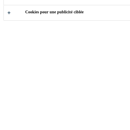
Cookies pour une publicité ciblée
2010
FRANKFURT/MAIN, GERMANY
Fenêtres modernes en PVC dans le plus
grand développement de maisons