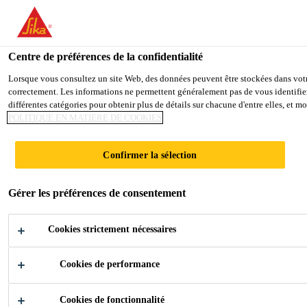
You are accessing "Sika France", it seems you are accessing it from
TO SIKA USA
STAY ON THE SIKA FRANCE WE
Centre de préférences de la confidentialité
Lorsque vous consultez un site Web, des données peuvent être stockées dans votre 
correctement. Les informations ne permettent généralement pas de vous identifier
Sika France
différentes catégories pour obtenir plus de détails sur chacune d'entre elles, et 
POLITIQUE EN MATIÈRE DE COOKIES
SOPHIENHOF
Confirmer la sélection
Gérer les préférences de consentement
Cookies strictement nécessaires
Cookies de performance
Industrie
...
Sophienhof
Cookies de fonctionnalité