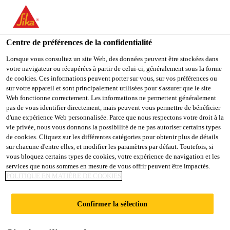
You are accessing "Sika France", it seems you are accessing it
from "États-Unis". We have a dedicated website for your country.
Centre de préférences de la confidentialité
TO
STAY ON THE SIKA
SELECT A
SIKA
Lorsque vous consultez un site Web, des données peuvent être stockées dans
FRANCE WEBSITE
COUNTRY
votre navigateur ou récupérées à partir de celui-ci, généralement sous la forme
USA
de cookies. Ces informations peuvent porter sur vous, sur vos préférences ou
sur votre appareil et sont principalement utilisées pour s'assurer que le site
Web fonctionne correctement. Les informations ne permettent généralement
Sika France
pas de vous identifier directement, mais peuvent vous permettre de bénéficier
d'une expérience Web personnalisée. Parce que nous respectons votre droit à la
vie privée, nous vous donnons la possibilité de ne pas autoriser certains types
de cookies. Cliquez sur les différentes catégories pour obtenir plus de détails
sur chacune d'entre elles, et modifier les paramètres par défaut. Toutefois, si
LINIE 7
vous bloquez certains types de cookies, votre expérience de navigation et les
services que nous sommes en mesure de vous offrir peuvent être impactés.
POLITIQUE EN MATIÈRE DE COOKIES
Confirmer la sélection