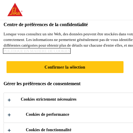
You are accessing "Sika France", it seems you are accessing it from
TO SIKA USA
STAY ON THE SIKA FRANCE WE
Centre de préférences de la confidentialité
Lorsque vous consultez un site Web, des données peuvent être stockées dans votre 
correctement. Les informations ne permettent généralement pas de vous identifier
Sika France
différentes catégories pour obtenir plus de détails sur chacune d'entre elles, et 
POLITIQUE EN MATIÈRE DE COOKIES
WATT ENSOLEILLÉ
Confirmer la sélection
Gérer les préférences de consentement
Cookies strictement nécessaires
Cookies de performance
Industrie
...
Watt ensoleillé
Cookies de fonctionnalité