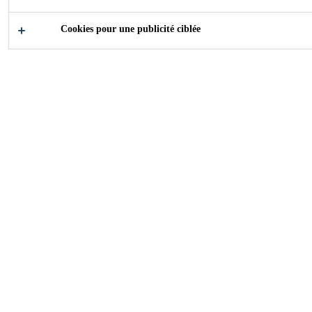
Cookies pour une publicité ciblée
2010
SWITZERLAND
Fenêtres en bois/aluminium homestyle
dans la norme passive de maison