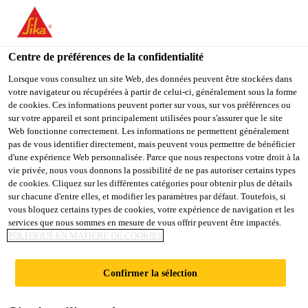
You are accessing "Sika France", it seems you are accessing it
from "États-Unis". We have a dedicated website for your country.
Centre de préférences de la confidentialité
TO
STAY ON THE SIKA
SELECT A
SIKA
Lorsque vous consultez un site Web, des données peuvent être stockées dans
FRANCE WEBSITE
COUNTRY
votre navigateur ou récupérées à partir de celui-ci, généralement sous la forme
USA
de cookies. Ces informations peuvent porter sur vous, sur vos préférences ou
sur votre appareil et sont principalement utilisées pour s'assurer que le site
Web fonctionne correctement. Les informations ne permettent généralement
Sika France
pas de vous identifier directement, mais peuvent vous permettre de bénéficier
d'une expérience Web personnalisée. Parce que nous respectons votre droit à la
vie privée, nous vous donnons la possibilité de ne pas autoriser certains types
de cookies. Cliquez sur les différentes catégories pour obtenir plus de détails
sur chacune d'entre elles, et modifier les paramètres par défaut. Toutefois, si
TÉLÉCHARGER
vous bloquez certains types de cookies, votre expérience de navigation et les
services que nous sommes en mesure de vous offrir peuvent être impactés.
POLITIQUE EN MATIÈRE DE COOKIES
DES DOCUMENTS
Confirmer la sélection