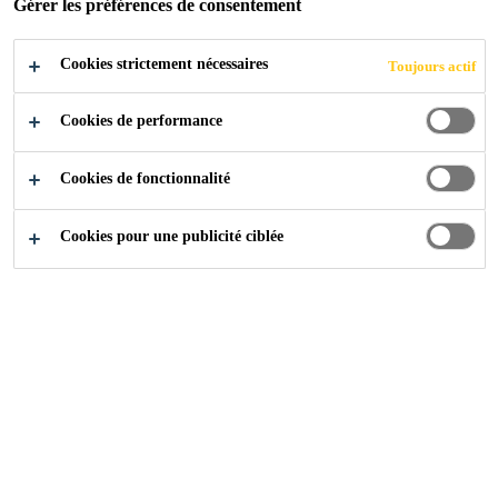
Gérer les préférences de consentement
Cookies strictement nécessaires
Industrie
Composants de la construction
Portes
Toujours actif
Cookies de performance
Cookies de fonctionnalité
Contactez-nous !
Cookies pour une publicité ciblée