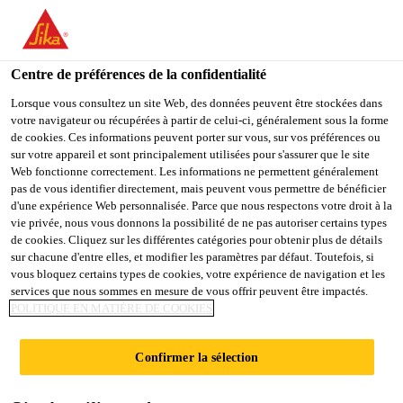
You are accessing "Sika France", it seems you are accessing it
from "États-Unis". We have a dedicated website for your country.
Centre de préférences de la confidentialité
TO
Industrie
...
SikaFast®-5211 NT
STAY ON THE SIKA
SELECT A
SIKA
Lorsque vous consultez un site Web, des données peuvent être stockées dans
FRANCE WEBSITE
COUNTRY
votre navigateur ou récupérées à partir de celui-ci, généralement sous la forme
USA
de cookies. Ces informations peuvent porter sur vous, sur vos préférences ou
sur votre appareil et sont principalement utilisées pour s'assurer que le site
Web fonctionne correctement. Les informations ne permettent généralement
Sika France
pas de vous identifier directement, mais peuvent vous permettre de bénéficier
SikaFast®-5211
d'une expérience Web personnalisée. Parce que nous respectons votre droit à la
vie privée, nous vous donnons la possibilité de ne pas autoriser certains types
NT
de cookies. Cliquez sur les différentes catégories pour obtenir plus de détails
sur chacune d'entre elles, et modifier les paramètres par défaut. Toutefois, si
vous bloquez certains types de cookies, votre expérience de navigation et les
services que nous sommes en mesure de vous offrir peuvent être impactés.
Colle bi-composant à polymérisation rapide pour
POLITIQUE EN MATIÈRE DE COOKIES
collages structuraux.
Confirmer la sélection
Développement de la résistance dans les minutes