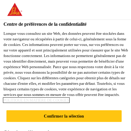
You are accessing "Sika France", it seems you are accessing it
from "États-Unis". We have a dedicated website for your country.
Centre de préférences de la confidentialité
TO
Industrie
...
Sikaflex®-554 + SikaBooster® S-50
STAY ON THE SIKA
SELECT A
SIKA
Lorsque vous consultez un site Web, des données peuvent être stockées dans
FRANCE WEBSITE
COUNTRY
votre navigateur ou récupérées à partir de celui-ci, généralement sous la forme
USA
de cookies. Ces informations peuvent porter sur vous, sur vos préférences ou
sur votre appareil et sont principalement utilisées pour s'assurer que le site Web
fonctionne correctement. Les informations ne permettent généralement pas de
Sika France
vous identifier directement, mais peuvent vous permettre de bénéficier d'une
Sikaflex®-554 +
expérience Web personnalisée. Parce que nous respectons votre droit à la vie
privée, nous vous donnons la possibilité de ne pas autoriser certains types de
SikaBooster® S-50
cookies. Cliquez sur les différentes catégories pour obtenir plus de détails sur
chacune d'entre elles, et modifier les paramètres par défaut. Toutefois, si vous
bloquez certains types de cookies, votre expérience de navigation et les
services que nous sommes en mesure de vous offrir peuvent être impactés.
Colle d'assemblage STP accélérée
POLITIQUE EN MATIÈRE DE COOKIES
Le Sikaflex®-554 + SikaBooster® S-50 est une colle
Confirmer la sélection
Polymère à Terminaison Silane (STP)
monocomposant souple spécialement développée