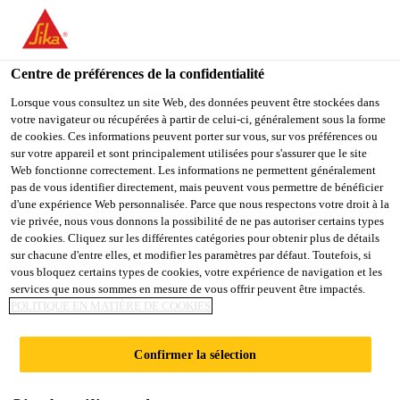
You are accessing "Sika France", it seems you are accessing it
from "États-Unis". We have a dedicated website for your country.
Centre de préférences de la confidentialité
TO
STAY ON THE SIKA
SELECT A
SIKA
Lorsque vous consultez un site Web, des données peuvent être stockées dans
FRANCE WEBSITE
COUNTRY
votre navigateur ou récupérées à partir de celui-ci, généralement sous la forme
USA
de cookies. Ces informations peuvent porter sur vous, sur vos préférences ou
sur votre appareil et sont principalement utilisées pour s'assurer que le site
Web fonctionne correctement. Les informations ne permettent généralement
Sika France
pas de vous identifier directement, mais peuvent vous permettre de bénéficier
d'une expérience Web personnalisée. Parce que nous respectons votre droit à la
vie privée, nous vous donnons la possibilité de ne pas autoriser certains types
de cookies. Cliquez sur les différentes catégories pour obtenir plus de détails
sur chacune d'entre elles, et modifier les paramètres par défaut. Toutefois, si
FINITION DE
vous bloquez certains types de cookies, votre expérience de navigation et les
services que nous sommes en mesure de vous offrir peuvent être impactés.
POLITIQUE EN MATIÈRE DE COOKIES
SURFACE ET
Confirmer la sélection
RÉPARATION