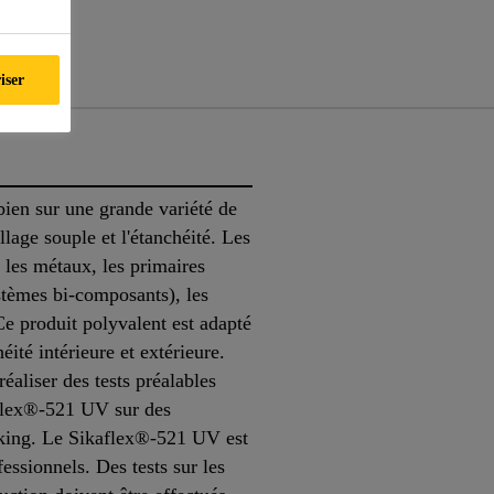
ts
iser
en sur une grande variété de
llage souple et l'étanchéité. Les
 les métaux, les primaires
ystèmes bi-composants), les
Ce produit polyvalent est adapté
éité intérieure et extérieure.
 réaliser des tests préalables
aflex®-521 UV sur des
acking. Le Sikaflex®-521 UV est
essionnels. Des tests sur les