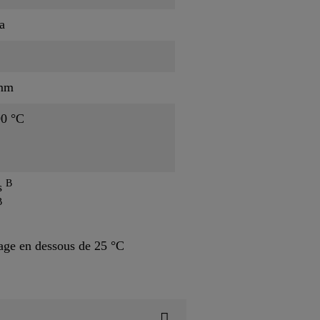
a
/mm
90 °C
B
s
B
ge en dessous de 25 °C