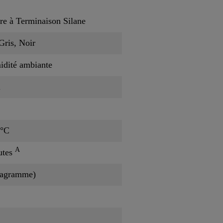
e à Terminaison Silane
Gris, Noir
idité ambiante
l
 °C
A
utes
diagramme)