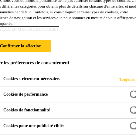
e, nous vous donnons la possibilité de ne pas autoriser certains types de cookies. C
 UV
s différentes catégories pour obtenir plus de détails sur chacune d'entre elles, et mod
aramètres par défaut. Toutefois, si vous bloquez certains types de cookies, votre
ience de navigation et les services que nous sommes en mesure de vous offrir peuv
impactés.
ions climatiques avec une large plage d'adhésion
TIQUE EN MATIÈRE DE COOKIES
mère à Terminaison Silane (STP) monocomposant résistant au
Confirmer la sélection
, l'ABS, le PC, le FRP et le bois, en ne nécessitant généralem
polyvalent est adapté aux applications d'étanchéité intérieure et extérieure.
r les préférences de consentement
Cookies strictement nécessaires
Toujours 
es
ts sans nécessiter de pré-traitement spécifique
Cookies de performance
Cookies de fonctionnalité
Cookies pour une publicité ciblée
NOTICE TECHNIQUE
FICHE DE DONNÉES DE S