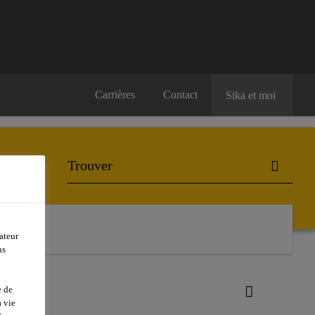
Carrières
Contact
Sika et moi
ateur
ns
e de
 vie