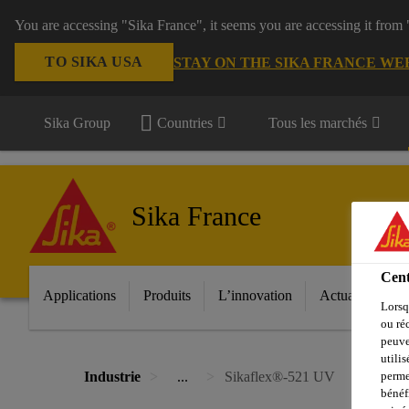
You are accessing "Sika France", it seems you are accessing it from
TO SIKA USA
STAY ON THE SIKA FRANCE WE
Sika Group
Countries
Tous les marchés
Sika France
Cent
Applications
Produits
L’innovation
Actualités
Lorsq
ou ré
peuve
utili
perme
Industrie
...
Sikaflex®-521 UV
bénéf