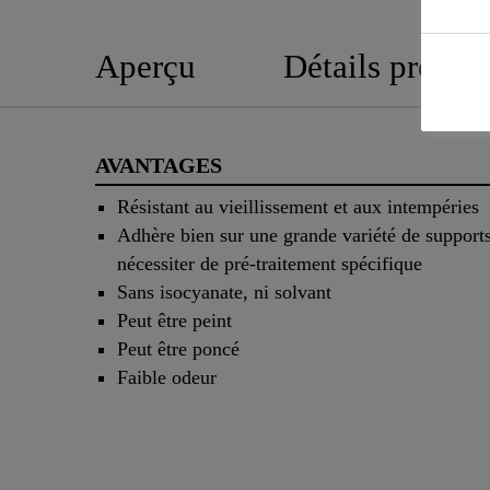
Aperçu
Détails produit
AVANTAGES
Résistant au vieillissement et aux intempéries
Adhère bien sur une grande variété de support
nécessiter de pré-traitement spécifique
Sans isocyanate, ni solvant
Peut être peint
Peut être poncé
Faible odeur