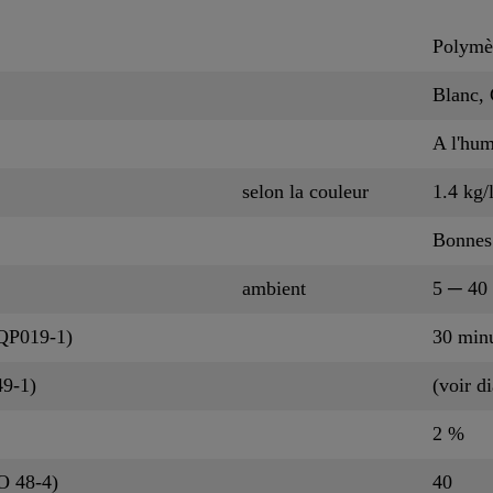
Polymèr
Blanc, 
A l'hum
selon la couleur
1.4 kg/
Bonnes
ambient
5 ─ 40
CQP019-1)
30 min
49-1)
(voir 
2 %
O 48-4)
40