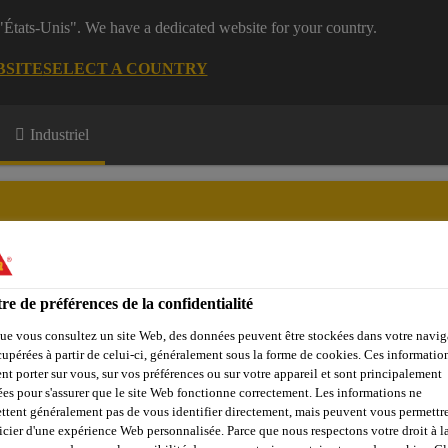
 "États-Unis". We have a dedicated website for your country.
BSITE
SELECT A COUNTRY
Industriel
re de préférences de la confidentialité
Evénements
A propos de Sika
Sika Academy
ue vous consultez un site Web, des données peuvent être stockées dans votre navig
cupérées à partir de celui-ci, généralement sous la forme de cookies. Ces informatio
nt porter sur vous, sur vos préférences ou sur votre appareil et sont principalement
sées pour s'assurer que le site Web fonctionne correctement. Les informations ne
ttent généralement pas de vous identifier directement, mais peuvent vous permettr
icier d'une expérience Web personnalisée. Parce que nous respectons votre droit à la