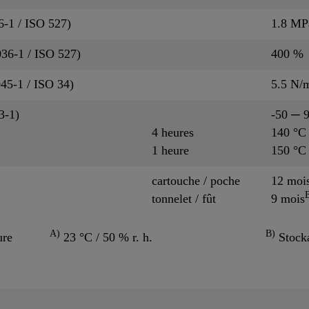
6-1 / ISO 527)
1.8 MP
36-1 / ISO 527)
400 %
045-1 / ISO 34)
5.5 N
3-1)
-50 ─ 
4 heures
140 °C
1 heure
150 °C
cartouche / poche
12 moi
tonnelet / fût
9 mois
A)
B)
ure
23 °C / 50 % r. h.
Stocka