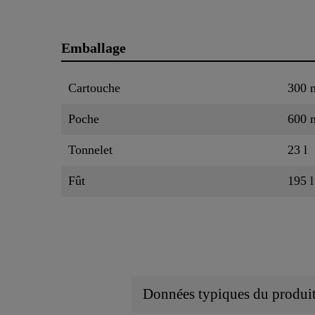
Emballage
Cartouche
300 
Poche
600 
Tonnelet
23 l
Fût
195 l
Données typiques du produi