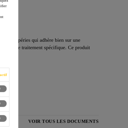
liquez
ifier
ent
x intempéries qui adhère bien sur une
ent pas de traitement spécifique. Ce produit
actif
ÉCURITÉ
VOIR TOUS LES DOCUMENTS