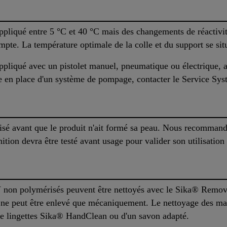
liqué entre 5 °C et 40 °C mais des changements de réactivité
ompte. La température optimale de la colle et du support se si
pliqué avec un pistolet manuel, pneumatique ou électrique, 
ise en place d'un système de pompage, contacter le Service Sy
éalisé avant que le produit n'ait formé sa peau. Nous recommand
ition devra être testé avant usage pour valider son utilisation 
non polymérisés peuvent être nettoyés avec le Sika® Remove
t ne peut être enlevé que mécaniquement. Le nettoyage des mai
de lingettes Sika® HandClean ou d'un savon adapté.