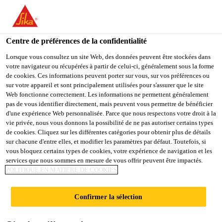
You are accessing "Sika France", it seems you are accessing it
from "États-Unis". We have a dedicated website for your country.
Centre de préférences de la confidentialité
TO
STAY ON THE SIKA
SELECT A
SIKA
Lorsque vous consultez un site Web, des données peuvent être stockées dans
FRANCE WEBSITE
COUNTRY
votre navigateur ou récupérées à partir de celui-ci, généralement sous la forme
USA
de cookies. Ces informations peuvent porter sur vous, sur vos préférences ou
sur votre appareil et sont principalement utilisées pour s'assurer que le site
Web fonctionne correctement. Les informations ne permettent généralement
Sika France
pas de vous identifier directement, mais peuvent vous permettre de bénéficier
d'une expérience Web personnalisée. Parce que nous respectons votre droit à la
vie privée, nous vous donnons la possibilité de ne pas autoriser certains types
de cookies. Cliquez sur les différentes catégories pour obtenir plus de détails
sur chacune d'entre elles, et modifier les paramètres par défaut. Toutefois, si
JEUX MONDIAUX
vous bloquez certains types de cookies, votre expérience de navigation et les
services que nous sommes en mesure de vous offrir peuvent être impactés.
POLITIQUE EN MATIÈRE DE COOKIES
DU STADE
Confirmer la sélection
PRINCIPAL