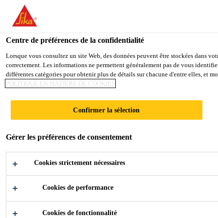
You are accessing "Sika France", it seems you are accessing it from
TO SIKA USA
STAY ON THE SIKA FRANCE WE
Centre de préférences de la confidentialité
Lorsque vous consultez un site Web, des données peuvent être stockées dans votre 
correctement. Les informations ne permettent généralement pas de vous identifier
Sika France
différentes catégories pour obtenir plus de détails sur chacune d'entre elles, et 
POLITIQUE EN MATIÈRE DE COOKIES
SIKA @
Confirmer la sélection
INNOTRANS
Gérer les préférences de consentement
Cookies strictement nécessaires
Cookies de performance
Industrie
Événements
Sika @ InnoTrans
Cookies de fonctionnalité