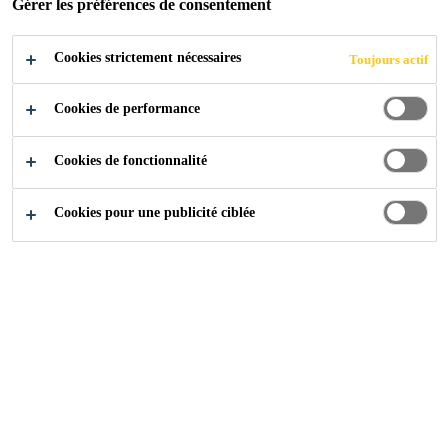
Gérer les préférences de consentement
Cookies strictement nécessaires
Industrie
Événements
JEC World
Toujours actif
Cookies de performance
03/03/2020 - 05/03/2020
PARIS, FRANCE
Cookies de fonctionnalité
Cookies pour une publicité ciblée
Les principaux composites internationaux montrent
En savoir plus
Contactez-nous !