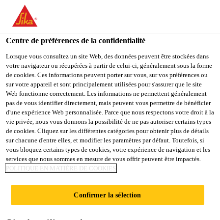
You are accessing "Sika France", it seems you are accessing it
from "États-Unis". We have a dedicated website for your country.
Centre de préférences de la confidentialité
TO
STAY ON THE SIKA
SELECT A
SIKA
Lorsque vous consultez un site Web, des données peuvent être stockées dans
FRANCE WEBSITE
COUNTRY
votre navigateur ou récupérées à partir de celui-ci, généralement sous la forme
USA
de cookies. Ces informations peuvent porter sur vous, sur vos préférences ou
sur votre appareil et sont principalement utilisées pour s'assurer que le site
Web fonctionne correctement. Les informations ne permettent généralement
Sika France
pas de vous identifier directement, mais peuvent vous permettre de bénéficier
d'une expérience Web personnalisée. Parce que nous respectons votre droit à la
vie privée, nous vous donnons la possibilité de ne pas autoriser certains types
de cookies. Cliquez sur les différentes catégories pour obtenir plus de détails
sur chacune d'entre elles, et modifier les paramètres par défaut. Toutefois, si
JEC WORLD
vous bloquez certains types de cookies, votre expérience de navigation et les
services que nous sommes en mesure de vous offrir peuvent être impactés.
POLITIQUE EN MATIÈRE DE COOKIES
Confirmer la sélection