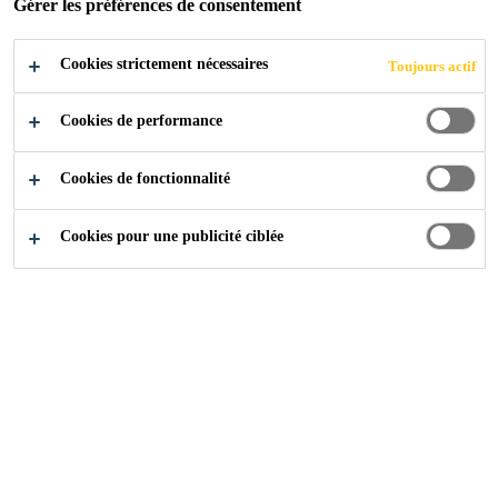
Gérer les préférences de consentement
Cookies strictement nécessaires
Toujours actif
Industrie
...
Étanchéité extérieure
Cookies de performance
Cookies de fonctionnalité
Résistant aux intempéries et à l'eau de mer, les
mastics Sika sont les produits polyvalents
Cookies pour une publicité ciblée
parfaits pour les applications extérieures.
Etanchéité extérieure