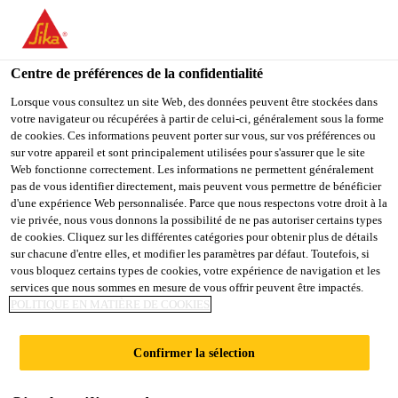
You are accessing "Sika France", it seems you are accessing it
from "États-Unis". We have a dedicated website for your country.
Centre de préférences de la confidentialité
TO
STAY ON THE SIKA
SELECT A
SIKA
Lorsque vous consultez un site Web, des données peuvent être stockées dans
FRANCE WEBSITE
COUNTRY
votre navigateur ou récupérées à partir de celui-ci, généralement sous la forme
USA
de cookies. Ces informations peuvent porter sur vous, sur vos préférences ou
sur votre appareil et sont principalement utilisées pour s'assurer que le site
Web fonctionne correctement. Les informations ne permettent généralement
Sika France
pas de vous identifier directement, mais peuvent vous permettre de bénéficier
d'une expérience Web personnalisée. Parce que nous respectons votre droit à la
vie privée, nous vous donnons la possibilité de ne pas autoriser certains types
de cookies. Cliquez sur les différentes catégories pour obtenir plus de détails
sur chacune d'entre elles, et modifier les paramètres par défaut. Toutefois, si
vous bloquez certains types de cookies, votre expérience de navigation et les
services que nous sommes en mesure de vous offrir peuvent être impactés.
ÉTANCHÉITÉ
POLITIQUE EN MATIÈRE DE COOKIES
EXTÉRIEURE
Confirmer la sélection