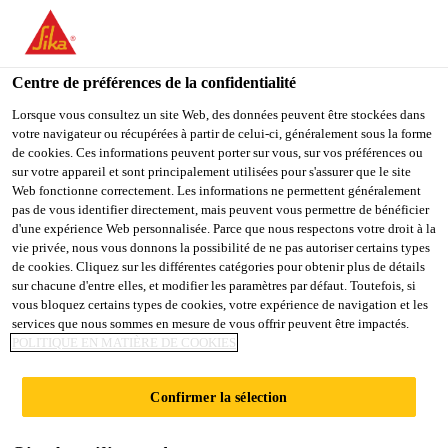
You are accessing "Sika France", it seems you are accessing it
from "États-Unis". We have a dedicated website for your country.
Centre de préférences de la confidentialité
TO
Industrie
...
SikaBiresin® PX522
STAY ON THE SIKA
SELECT A
SIKA
Lorsque vous consultez un site Web, des données peuvent être stockées dans
FRANCE WEBSITE
COUNTRY
votre navigateur ou récupérées à partir de celui-ci, généralement sous la forme
USA
de cookies. Ces informations peuvent porter sur vous, sur vos préférences ou
sur votre appareil et sont principalement utilisées pour s'assurer que le site
Web fonctionne correctement. Les informations ne permettent généralement
Sika France
pas de vous identifier directement, mais peuvent vous permettre de bénéficier
SikaBiresin®
d'une expérience Web personnalisée. Parce que nous respectons votre droit à la
vie privée, nous vous donnons la possibilité de ne pas autoriser certains types
PX522
de cookies. Cliquez sur les différentes catégories pour obtenir plus de détails
sur chacune d'entre elles, et modifier les paramètres par défaut. Toutefois, si
vous bloquez certains types de cookies, votre expérience de navigation et les
services que nous sommes en mesure de vous offrir peuvent être impactés.
POLITIQUE EN MATIÈRE DE COOKIES
Polyuréthane de coulée sous vide pour pièces
techniques et prototypes​
Confirmer la sélection
Module en flexion 2400 MPa​
HDT ~ 85 °C​