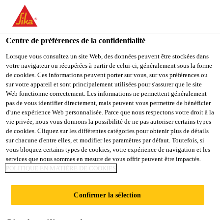
You are accessing "Sika France", it seems you are accessing it
from "États-Unis". We have a dedicated website for your country.
Centre de préférences de la confidentialité
TO
STAY ON THE SIKA
SELECT A
SIKA
Lorsque vous consultez un site Web, des données peuvent être stockées dans
FRANCE WEBSITE
COUNTRY
votre navigateur ou récupérées à partir de celui-ci, généralement sous la forme
USA
de cookies. Ces informations peuvent porter sur vous, sur vos préférences ou
sur votre appareil et sont principalement utilisées pour s'assurer que le site
Web fonctionne correctement. Les informations ne permettent généralement
Sika France
pas de vous identifier directement, mais peuvent vous permettre de bénéficier
d'une expérience Web personnalisée. Parce que nous respectons votre droit à la
vie privée, nous vous donnons la possibilité de ne pas autoriser certains types
de cookies. Cliquez sur les différentes catégories pour obtenir plus de détails
sur chacune d'entre elles, et modifier les paramètres par défaut. Toutefois, si
vous bloquez certains types de cookies, votre expérience de navigation et les
services que nous sommes en mesure de vous offrir peuvent être impactés.
DISTRIBUTEUR
POLITIQUE EN MATIÈRE DE COOKIES
S D'AFRIQUE
Confirmer la sélection