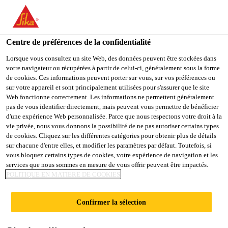
You are accessing "Sika France", it seems you are accessing it
from "États-Unis". We have a dedicated website for your country.
Centre de préférences de la confidentialité
TO
Industrie
...
SikaBiresin® CR201
STAY ON THE SIKA
SELECT A
SIKA
Lorsque vous consultez un site Web, des données peuvent être stockées dans
FRANCE WEBSITE
COUNTRY
votre navigateur ou récupérées à partir de celui-ci, généralement sous la forme
USA
de cookies. Ces informations peuvent porter sur vous, sur vos préférences ou
sur votre appareil et sont principalement utilisées pour s'assurer que le site
Web fonctionne correctement. Les informations ne permettent généralement
Sika France
pas de vous identifier directement, mais peuvent vous permettre de bénéficier
SikaBiresin®
d'une expérience Web personnalisée. Parce que nous respectons votre droit à la
vie privée, nous vous donnons la possibilité de ne pas autoriser certains types
CR201
de cookies. Cliquez sur les différentes catégories pour obtenir plus de détails
sur chacune d'entre elles, et modifier les paramètres par défaut. Toutefois, si
vous bloquez certains types de cookies, votre expérience de navigation et les
services que nous sommes en mesure de vous offrir peuvent être impactés.
SikaBiresin® CR201 est un système époxy
POLITIQUE EN MATIÈRE DE COOKIES
tricomposant, base anhydride et de faible viscosité
conçue pour la production de composites à hautes
Confirmer la sélection
performances renforcés de fibres devant présenté une
Voir plus
haute résistance en température.