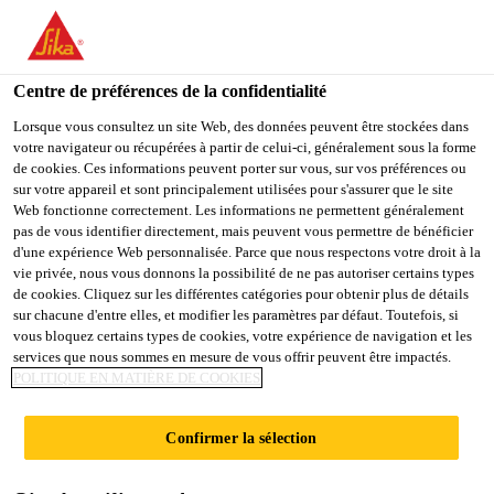
You are accessing "Sika France", it seems you are accessing it
from "États-Unis". We have a dedicated website for your country.
SIKAFLEX®
Centre de préférences de la confidentialité
TO
STAY ON THE SIKA
SELECT A
SIKA
Lorsque vous consultez un site Web, des données peuvent être stockées dans
BOOSTER
FRANCE WEBSITE
COUNTRY
votre navigateur ou récupérées à partir de celui-ci, généralement sous la forme
USA
de cookies. Ces informations peuvent porter sur vous, sur vos préférences ou
sur votre appareil et sont principalement utilisées pour s'assurer que le site
ADHESIVES
Web fonctionne correctement. Les informations ne permettent généralement
Sika France
pas de vous identifier directement, mais peuvent vous permettre de bénéficier
d'une expérience Web personnalisée. Parce que nous respectons votre droit à la
Industrie
...
Sikaflex® Booster Adhesives
vie privée, nous vous donnons la possibilité de ne pas autoriser certains types
de cookies. Cliquez sur les différentes catégories pour obtenir plus de détails
sur chacune d'entre elles, et modifier les paramètres par défaut. Toutefois, si
vous bloquez certains types de cookies, votre expérience de navigation et les
Cope with adhesive bonding process bottlenecks
services que nous sommes en mesure de vous offrir peuvent être impactés.
POLITIQUE EN MATIÈRE DE COOKIES
The use of adhesives in industrial assembly has become a
standard throughout all kinds of industries. While your
Confirmer la sélection
output grows, process steps may become production
bottlenecks. Adhesive bonding processes are no different