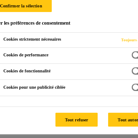
Confirmer la sélection
r les préférences de consentement
ienne
Fabrication de pâles
Collage de Pièces Auxiliaires
Cookies strictement nécessaires
Toujours 
Cookies de performance
 pièces auxiliaires et additionnelles sur la surface
rylate et époxy à bi-composants.
Cookies de fonctionnalité
Cookies pour une publicité ciblée
Tout refuser
Tout autor