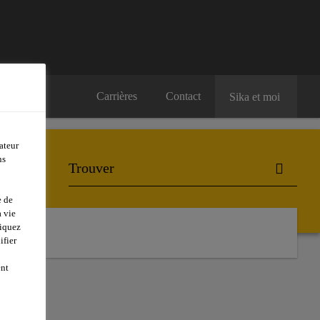
Carrières
Contact
Sika et moi
ateur
ns
e de
 vie
liquez
ifier
ent
ES