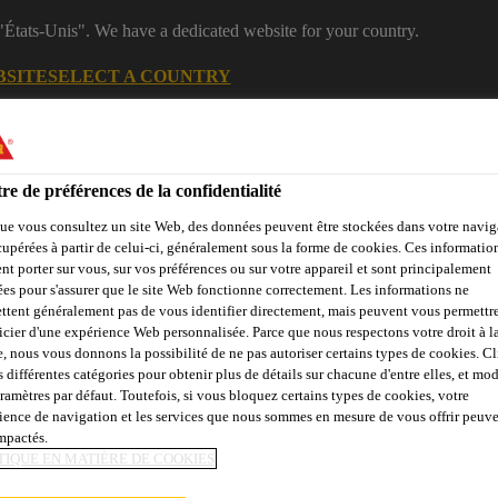
 "États-Unis". We have a dedicated website for your country.
BSITE
SELECT A COUNTRY
Industriel
re de préférences de la confidentialité
ue vous consultez un site Web, des données peuvent être stockées dans votre navig
cupérées à partir de celui-ci, généralement sous la forme de cookies. Ces informatio
nt porter sur vous, sur vos préférences ou sur votre appareil et sont principalement
sées pour s'assurer que le site Web fonctionne correctement. Les informations ne
ttent généralement pas de vous identifier directement, mais peuvent vous permettr
icier d'une expérience Web personnalisée. Parce que nous respectons votre droit à la
e, nous vous donnons la possibilité de ne pas autoriser certains types de cookies. C
Evénements
A propos de Sika
Sika Academy
s différentes catégories pour obtenir plus de détails sur chacune d'entre elles, et mod
aramètres par défaut. Toutefois, si vous bloquez certains types de cookies, votre
ience de navigation et les services que nous sommes en mesure de vous offrir peuv
impactés.
TIQUE EN MATIÈRE DE COOKIES
ÈCES AUXILIAIR