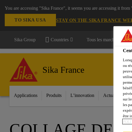
You are accessing "Sika France", it seems you are accessing it from
TO SIKA USA
STAY ON THE SIKA FRANCE WE
Sika Group
Countries
Tous les marchés
Cent
Lorsq
ou ré
Sika France
peuve
utili
perme
bénéf
privé
Applications
Produits
L’innovation
Actualités
sur le
les p
expér
être 
POLI
COLLAGE DE PI