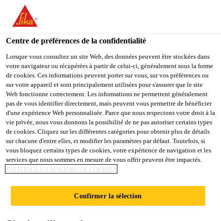
You are accessing "Sika France", it seems you are accessing it
from "États-Unis". We have a dedicated website for your country.
Centre de préférences de la confidentialité
TO
STAY ON THE SIKA
SELECT A
SIKA
Lorsque vous consultez un site Web, des données peuvent être stockées dans
FRANCE WEBSITE
COUNTRY
votre navigateur ou récupérées à partir de celui-ci, généralement sous la forme
USA
de cookies. Ces informations peuvent porter sur vous, sur vos préférences ou
sur votre appareil et sont principalement utilisées pour s'assurer que le site
Web fonctionne correctement. Les informations ne permettent généralement
Sika France
pas de vous identifier directement, mais peuvent vous permettre de bénéficier
d'une expérience Web personnalisée. Parce que nous respectons votre droit à la
vie privée, nous vous donnons la possibilité de ne pas autoriser certains types
de cookies. Cliquez sur les différentes catégories pour obtenir plus de détails
sur chacune d'entre elles, et modifier les paramètres par défaut. Toutefois, si
vous bloquez certains types de cookies, votre expérience de navigation et les
services que nous sommes en mesure de vous offrir peuvent être impactés.
SIKAFLEX®-621
POLITIQUE EN MATIÈRE DE COOKIES
Passez à l'étape suivante
Confirmer la sélection