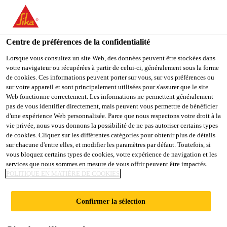
You are accessing "Sika France", it seems you are accessing it
from "États-Unis". We have a dedicated website for your country.
Centre de préférences de la confidentialité
TO
STAY ON THE SIKA
SELECT A
SIKA
Lorsque vous consultez un site Web, des données peuvent être stockées dans
FRANCE WEBSITE
COUNTRY
votre navigateur ou récupérées à partir de celui-ci, généralement sous la forme
USA
de cookies. Ces informations peuvent porter sur vous, sur vos préférences ou
sur votre appareil et sont principalement utilisées pour s'assurer que le site
Web fonctionne correctement. Les informations ne permettent généralement
Sika France
pas de vous identifier directement, mais peuvent vous permettre de bénéficier
d'une expérience Web personnalisée. Parce que nous respectons votre droit à la
vie privée, nous vous donnons la possibilité de ne pas autoriser certains types
de cookies. Cliquez sur les différentes catégories pour obtenir plus de détails
sur chacune d'entre elles, et modifier les paramètres par défaut. Toutefois, si
vous bloquez certains types de cookies, votre expérience de navigation et les
services que nous sommes en mesure de vous offrir peuvent être impactés.
ANTIGEL &
POLITIQUE EN MATIÈRE DE COOKIES
ACCÉLÉRATEU
Confirmer la sélection
R DE PRISE