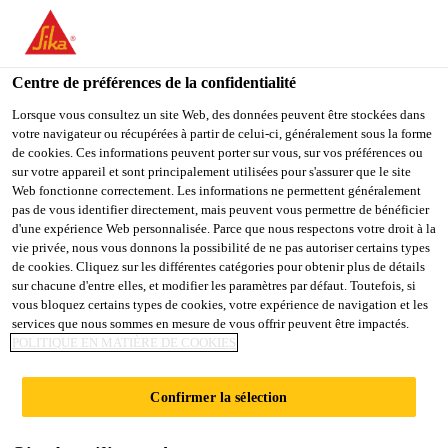
You are accessing "Sika France", it seems you are accessing it
from "États-Unis". We have a dedicated website for your country.
Centre de préférences de la confidentialité
TO
STAY ON THE SIKA
SELECT A
SIKA
Lorsque vous consultez un site Web, des données peuvent être stockées dans
FRANCE WEBSITE
COUNTRY
votre navigateur ou récupérées à partir de celui-ci, généralement sous la forme
USA
de cookies. Ces informations peuvent porter sur vous, sur vos préférences ou
sur votre appareil et sont principalement utilisées pour s'assurer que le site
Web fonctionne correctement. Les informations ne permettent généralement
Sika France
pas de vous identifier directement, mais peuvent vous permettre de bénéficier
d'une expérience Web personnalisée. Parce que nous respectons votre droit à la
vie privée, nous vous donnons la possibilité de ne pas autoriser certains types
de cookies. Cliquez sur les différentes catégories pour obtenir plus de détails
sur chacune d'entre elles, et modifier les paramètres par défaut. Toutefois, si
vous bloquez certains types de cookies, votre expérience de navigation et les
services que nous sommes en mesure de vous offrir peuvent être impactés.
MORTIERS DE
POLITIQUE EN MATIÈRE DE COOKIES
RÉPARATION
Confirmer la sélection