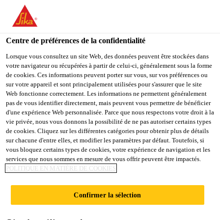
You are accessing "Sika France", it seems you are accessing it
from "États-Unis". We have a dedicated website for your country.
Centre de préférences de la confidentialité
TO
STAY ON THE SIKA
SELECT A
SIKA
Lorsque vous consultez un site Web, des données peuvent être stockées dans
FRANCE WEBSITE
COUNTRY
votre navigateur ou récupérées à partir de celui-ci, généralement sous la forme
USA
de cookies. Ces informations peuvent porter sur vous, sur vos préférences ou
sur votre appareil et sont principalement utilisées pour s'assurer que le site
Web fonctionne correctement. Les informations ne permettent généralement
Sika France
pas de vous identifier directement, mais peuvent vous permettre de bénéficier
d'une expérience Web personnalisée. Parce que nous respectons votre droit à la
vie privée, nous vous donnons la possibilité de ne pas autoriser certains types
de cookies. Cliquez sur les différentes catégories pour obtenir plus de détails
sur chacune d'entre elles, et modifier les paramètres par défaut. Toutefois, si
FICHES
vous bloquez certains types de cookies, votre expérience de navigation et les
services que nous sommes en mesure de vous offrir peuvent être impactés.
POLITIQUE EN MATIÈRE DE COOKIES
D'INFORMATION
Confirmer la sélection
SUR LES