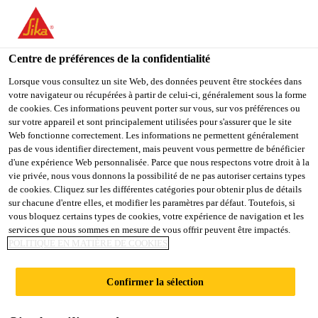
You are accessing "Sika France", it seems you are accessing it
from "États-Unis". We have a dedicated website for your country.
Centre de préférences de la confidentialité
TO
STAY ON THE SIKA
SELECT A
SIKA
Lorsque vous consultez un site Web, des données peuvent être stockées dans
FRANCE WEBSITE
COUNTRY
votre navigateur ou récupérées à partir de celui-ci, généralement sous la forme
USA
de cookies. Ces informations peuvent porter sur vous, sur vos préférences ou
sur votre appareil et sont principalement utilisées pour s'assurer que le site
Web fonctionne correctement. Les informations ne permettent généralement
Sika France
pas de vous identifier directement, mais peuvent vous permettre de bénéficier
d'une expérience Web personnalisée. Parce que nous respectons votre droit à la
vie privée, nous vous donnons la possibilité de ne pas autoriser certains types
de cookies. Cliquez sur les différentes catégories pour obtenir plus de détails
sur chacune d'entre elles, et modifier les paramètres par défaut. Toutefois, si
vous bloquez certains types de cookies, votre expérience de navigation et les
services que nous sommes en mesure de vous offrir peuvent être impactés.
CONTACT
POLITIQUE EN MATIÈRE DE COOKIES
PRESSE
Confirmer la sélection