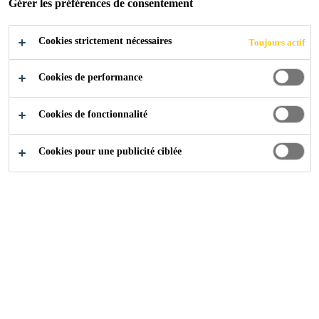
Gérer les préférences de consentement
Cookies strictement nécessaires
Toujours actif
Media
Contact Presse
Cookies de performance
Cookies de fonctionnalité
Dominik Slappnig
Cookies pour une publicité ciblée
General Contact Sika AG
+41 58 436 68 00
Envoyez un email
Communication Sika France