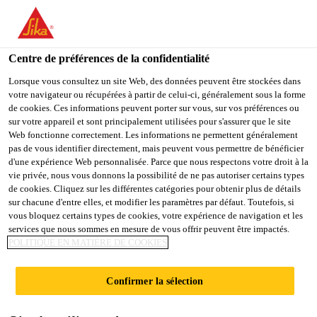
You are accessing "Sika France", it seems you are accessing it
from "États-Unis". We have a dedicated website for your country.
Centre de préférences de la confidentialité
TO
Bricolage
...
SikaSeal®-181
STAY ON THE SIKA
SELECT A
SIKA
Lorsque vous consultez un site Web, des données peuvent être stockées dans
FRANCE WEBSITE
COUNTRY
votre navigateur ou récupérées à partir de celui-ci, généralement sous la forme
USA
de cookies. Ces informations peuvent porter sur vous, sur vos préférences ou
sur votre appareil et sont principalement utilisées pour s'assurer que le site
Web fonctionne correctement. Les informations ne permettent généralement
Sika France
pas de vous identifier directement, mais peuvent vous permettre de bénéficier
SikaSeal®-181
d'une expérience Web personnalisée. Parce que nous respectons votre droit à la
vie privée, nous vous donnons la possibilité de ne pas autoriser certains types
de cookies. Cliquez sur les différentes catégories pour obtenir plus de détails
SikaSeal® -181 Cuisine
Mastic silicone
sur chacune d'entre elles, et modifier les paramètres par défaut. Toutefois, si
vous bloquez certains types de cookies, votre expérience de navigation et les
professionnel idéal pour vos cuisines
services que nous sommes en mesure de vous offrir peuvent être impactés.
POLITIQUE EN MATIÈRE DE COOKIES
SikaSeal® -181 Cuisine est un mastic
silicone résistant à long terme aux champignons et
Confirmer la sélection
aux moisissures. Il est idéal pour applications
horizontales ou verticales, en intérieur et en