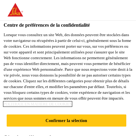
You are accessing "Sika France", it seems you are accessing it
from "États-Unis". We have a dedicated website for your country.
Centre de préférences de la confidentialité
TO
STAY ON THE SIKA
SELECT A
SIKA
Lorsque vous consultez un site Web, des données peuvent être stockées dans
FRANCE WEBSITE
COUNTRY
votre navigateur ou récupérées à partir de celui-ci, généralement sous la forme
USA
de cookies. Ces informations peuvent porter sur vous, sur vos préférences ou
sur votre appareil et sont principalement utilisées pour s'assurer que le site
Web fonctionne correctement. Les informations ne permettent généralement
Sika France
pas de vous identifier directement, mais peuvent vous permettre de bénéficier
d'une expérience Web personnalisée. Parce que nous respectons votre droit à la
vie privée, nous vous donnons la possibilité de ne pas autoriser certains types
de cookies. Cliquez sur les différentes catégories pour obtenir plus de détails
sur chacune d'entre elles, et modifier les paramètres par défaut. Toutefois, si
vous bloquez certains types de cookies, votre expérience de navigation et les
services que nous sommes en mesure de vous offrir peuvent être impactés.
TRAITEMENT
POLITIQUE EN MATIÈRE DE COOKIES
ET RÉPARATION
Confirmer la sélection
DES FISSURES