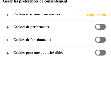
Gérer les préférences de consentement
EN BÉTON
Cookies strictement nécessaires
Toujours actif
Cookies de performance
Cookies de fonctionnalité
Construction
...
Traitement et réparation des fissures en
Cookies pour une publicité ciblée
Certains de vos ouvrages maçonnés
se sont dégradés avec le temps ?
Grâce à nos
produits de réparation
de fissure béton
à base de résine
époxydique, vous pourrez redonner
une seconde vie à vos murs et