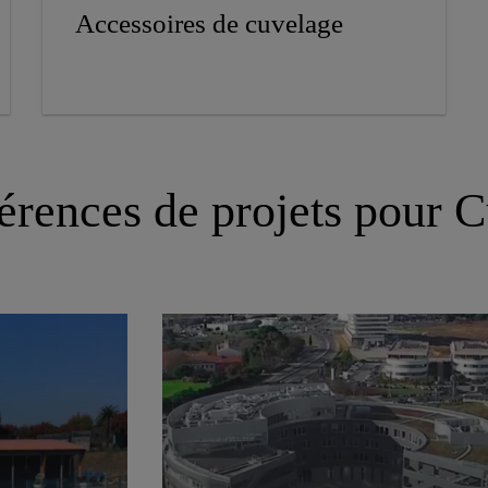
Accessoires de cuvelage
érences de projets pour 
Siège de la mutuelle des
motards - Système de
Cuvelage/ Revêtements de
x
Sols