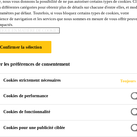
e, nous vous donnons la possibilité de ne pas autoriser certains types de cookies. C
s différentes catégories pour obtenir plus de détails sur chacune d'entre elles, et mod
aramètres par défaut. Toutefois, si vous bloquez certains types de cookies, votre
ience de navigation et les services que nous sommes en mesure de vous offrir peuv
impactés.
TIQUE EN MATIÈRE DE COOKIES
Confirmer la sélection
r les préférences de consentement
Cookies strictement nécessaires
Toujours 
ge
Cookies de performance
pes du DTU 14.1, nos procédés permettent de réa
Cookies de fonctionnalité
Cookies pour une publicité ciblée
trados (à l’intérieur des parois enterrées) : mort