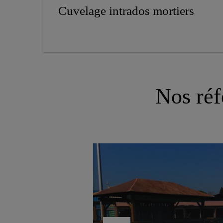
Cuvelage intrados mortiers
Nos réf
le des
 de
ents de
Marineland, Bassin au
Dauphin - Étanchéité