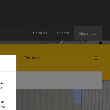
Carrières
Contact
Sika et moi
ateur
ns
e de
 vie