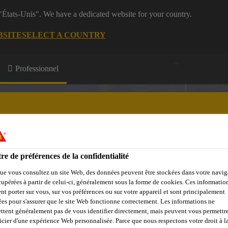
 "États-Unis". We have a dedicated website for your country.
BSITE
SELECT A COUNTRY
Professionnel
re de préférences de la confidentialité
e Membres
Formations
A propos de nous
ue vous consultez un site Web, des données peuvent être stockées dans votre navig
cupérées à partir de celui-ci, généralement sous la forme de cookies. Ces informatio
nt porter sur vous, sur vos préférences ou sur votre appareil et sont principalement
sées pour s'assurer que le site Web fonctionne correctement. Les informations ne
ttent généralement pas de vous identifier directement, mais peuvent vous permettr
icier d'une expérience Web personnalisée. Parce que nous respectons votre droit à la