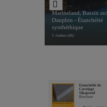
synthéthique
le des
 de
Marineland, Bassin au
ents de
Dauphin - Étanchéité
synthéthique
Antibes (06)
Etanchéité de
Cuvelage
Sikaproof
Brochure