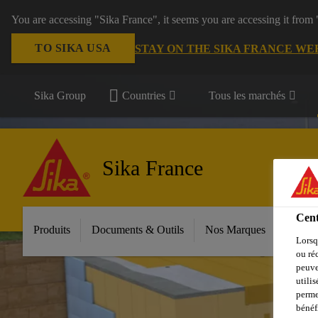
You are accessing "Sika France", it seems you are accessing it from
TO SIKA USA
STAY ON THE SIKA FRANCE WE
Sika Group
Countries
Tous les marchés
Sika France
Cent
Produits
Documents & Outils
Nos Marques
Espac
Lorsq
ou ré
peuve
utili
perme
bénéf