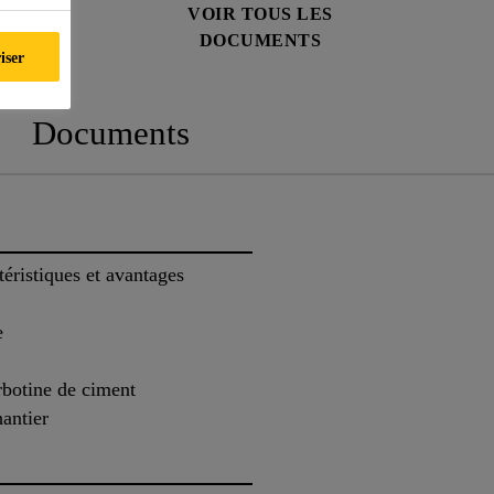
NÉES DE
VOIR TOUS LES
É
DOCUMENTS
iser
Documents
éristiques et avantages
e
barbotine de ciment
hantier