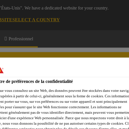
 "États-Unis". We have a dedicated website for your country.
BSITE
SELECT A COUNTRY
Professionnel
re de préférences de la confidentialité
ue vous consultez un site Web, des données peuvent être stockées dans votre navig
e Membres
Formations
A propos de nous
cupérées à partir de celui-ci, généralement sous la forme de cookies. Ces informatio
nt porter sur vous, sur vos préférences ou sur votre appareil et sont principalement
sées pour s'assurer que le site Web fonctionne correctement. Les informations ne
ttent généralement pas de vous identifier directement, mais peuvent vous permettr
icier d'une expérience Web personnalisée. Parce que nous respectons votre droit à la
mortier & ciment
Additifs
Additifs pour pompage
SikaP
e, nous vous donnons la possibilité de ne pas autoriser certains types de cookies. C
s différentes catégories pour obtenir plus de détails sur chacune d'entre elles, et mod