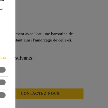
-1
ent
roduit forment avec l'eau une barbotine de
ux, facilitant ainsi l'amorçage de celle-ci.
antages suivants :
actif
CONTACTEZ-NOUS