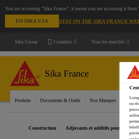
You are accessing "Sika France", it seems you are accessing it from
TO SIKA USA
STAY ON THE SIKA FRANCE WE
Sika Group
Countries
Tous les marchés
Sika France
Cent
Lorsq
Produits
Documents & Outils
Nos Marques
Espac
ou ré
peuve
utili
perme
bénéf
Construction
Adjuvants et additifs pour béton, 
privé
sur le