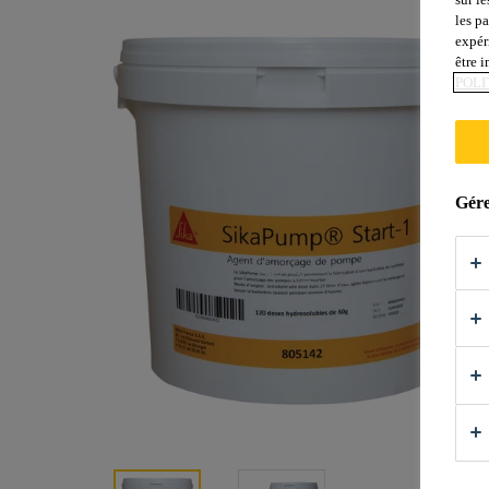
les p
expér
être 
POLI
Gére