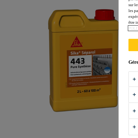
sur le
les p
expér
être 
POLI
Gére