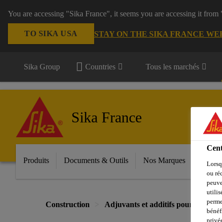
You are accessing "Sika France", it seems you are accessing it from
TO SIKA USA
STAY ON THE SIKA FRANCE WE
Sika Group
Countries
Tous les marchés
Sika France
Cent
Produits
Documents & Outils
Nos Marques
Espac
Lorsq
ou ré
peuve
utili
perme
Construction
Adjuvants et additifs pour béton, 
bénéf
privé