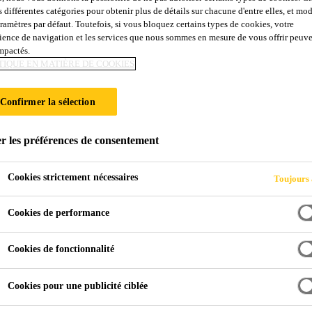
s différentes catégories pour obtenir plus de détails sur chacune d'entre elles, et mod
Sika® Separol®-
aramètres par défaut. Toutefois, si vous bloquez certains types de cookies, votre
ience de navigation et les services que nous sommes en mesure de vous offrir peuv
impactés.
Synthèse
TIQUE EN MATIÈRE DE COOKIES
Confirmer la sélection
Agent de démoulage différé — Synthèse
Sika® Separol®-443 Pure Synthèse est un agent de dém
r les préférences de consentement
contient pas de solvant.
Cookies strictement nécessaires
Toujours 
Supprime l'adhérence du béton ou de la laitance sur
Cookies de performance
Ne laisse pas de trace huileuse sur le béton après
Cookies de fonctionnalité
Permet l'application ultérieure d'enduits ou peintur
Cookies pour une publicité ciblée
de l'applicateur)