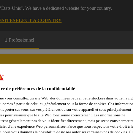
 "États-Unis". We have a dedicated website for your country.
BSITE
SELECT A COUNTRY
Professionnel
re de préférences de la confidentialité
e Membres
Formations
A propos de nous
ue vous consultez un site Web, des données peuvent être stockées dans votre navig
cupérées à partir de celui-ci, généralement sous la forme de cookies. Ces informatio
nt porter sur vous, sur vos préférences ou sur votre appareil et sont principalement
sées pour s'assurer que le site Web fonctionne correctement. Les informations ne
ttent généralement pas de vous identifier directement, mais peuvent vous permettr
mortier & ciment
Agents de démoulage
Pour le chantier
icier d'une expérience Web personnalisée. Parce que nous respectons votre droit à la
e, nous vous donnons la possibilité de ne pas autoriser certains types de cookies. C