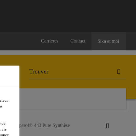
Carrières
Contact
Sika et moi
ateur
ns
e de
Sika® Separol®-443 Pure Synthèse
 vie
liquez