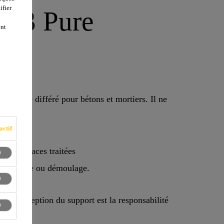
ifier
443 Pure
ent
oulage différé pour bétons et mortiers. Il ne
actif
 les surfaces traitées
 décoffrage ou démoulage.
es (la réception du support est la responsabilité