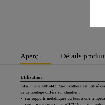
Aperçu
Détails produit
Utilisation
Sika® Separol®-443 Pure Synthèse est utilisé c
de démoulage différé sur chantier :
sur supports métalliques ou bois à une tempéra
comprise entre -5°C et +70°C (pour tout autre 