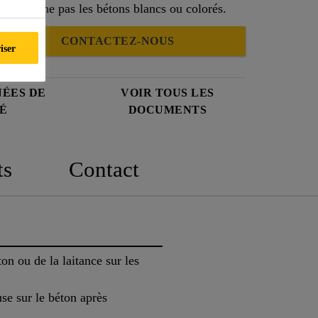
, ne tache pas les bétons blancs ou colorés.
CONTACTEZ-NOUS
iser
NÉES DE
VOIR TOUS LES
É
DOCUMENTS
ts
Contact
n ou de la laitance sur les
use sur le béton après