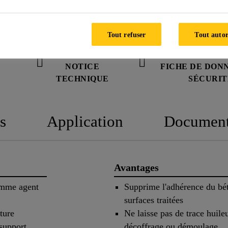
Particulièrement adapté aux bétons architectoniques
Tout refuser
Tout autor
NOTICE
FICHE DE DON
TECHNIQUE
SÉCURIT
s
Application
Documen
Avantages
omme agent
Supprime l'adhérence du béto
surfaces traitées
ture
Ne laisse pas de trace huile
support,
décoffrage ou démoulage.