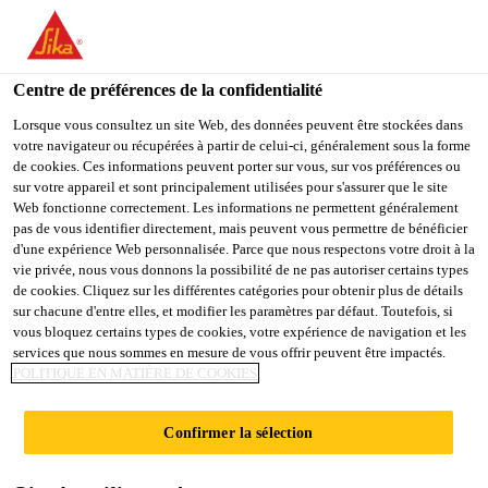
You are accessing "Sika France", it seems you are accessing it
from "États-Unis". We have a dedicated website for your country.
Centre de préférences de la confidentialité
TO
Construction
...
Sika® Aktivator-100
STAY ON THE SIKA
SELECT A
SIKA
Lorsque vous consultez un site Web, des données peuvent être stockées dans
FRANCE WEBSITE
COUNTRY
votre navigateur ou récupérées à partir de celui-ci, généralement sous la forme
USA
de cookies. Ces informations peuvent porter sur vous, sur vos préférences ou
sur votre appareil et sont principalement utilisées pour s'assurer que le site
Web fonctionne correctement. Les informations ne permettent généralement
Sika France
pas de vous identifier directement, mais peuvent vous permettre de bénéficier
Sika® Aktivator-
d'une expérience Web personnalisée. Parce que nous respectons votre droit à la
vie privée, nous vous donnons la possibilité de ne pas autoriser certains types
100
de cookies. Cliquez sur les différentes catégories pour obtenir plus de détails
sur chacune d'entre elles, et modifier les paramètres par défaut. Toutefois, si
vous bloquez certains types de cookies, votre expérience de navigation et les
services que nous sommes en mesure de vous offrir peuvent être impactés.
Promoteur d'adhérence solvanté
POLITIQUE EN MATIÈRE DE COOKIES
transparent pour divers substrats
Confirmer la sélection
Le Sika® Aktivator-100 est un promoteur
d'adhérence solvanté incolore qui réagit avec