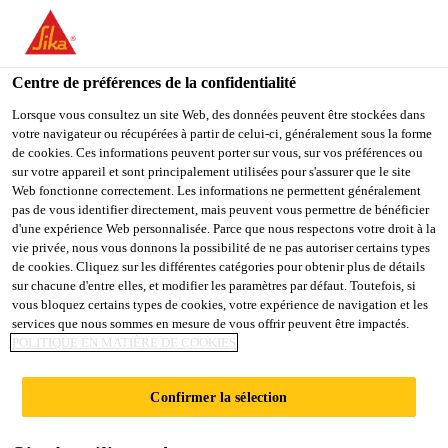
You are accessing "Sika France", it seems you are accessing it
from "États-Unis". We have a dedicated website for your country.
Centre de préférences de la confidentialité
TO
STAY ON THE SIKA
SELECT A
SIKA
Lorsque vous consultez un site Web, des données peuvent être stockées dans
FRANCE WEBSITE
COUNTRY
votre navigateur ou récupérées à partir de celui-ci, généralement sous la forme
USA
de cookies. Ces informations peuvent porter sur vous, sur vos préférences ou
sur votre appareil et sont principalement utilisées pour s'assurer que le site
Web fonctionne correctement. Les informations ne permettent généralement
Sika France
pas de vous identifier directement, mais peuvent vous permettre de bénéficier
d'une expérience Web personnalisée. Parce que nous respectons votre droit à la
vie privée, nous vous donnons la possibilité de ne pas autoriser certains types
de cookies. Cliquez sur les différentes catégories pour obtenir plus de détails
sur chacune d'entre elles, et modifier les paramètres par défaut. Toutefois, si
vous bloquez certains types de cookies, votre expérience de navigation et les
services que nous sommes en mesure de vous offrir peuvent être impactés.
ARRÊT DE
POLITIQUE EN MATIÈRE DE COOKIES
VENUES D'EAU
Confirmer la sélection