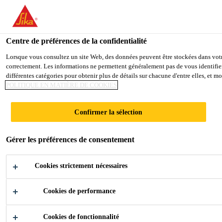
You are accessing "Sika France", it seems you are accessing it from
TO SIKA USA
STAY ON THE SIKA FRANCE WE
Centre de préférences de la confidentialité
Lorsque vous consultez un site Web, des données peuvent être stockées dans votre 
correctement. Les informations ne permettent généralement pas de vous identifier
Sika France
différentes catégories pour obtenir plus de détails sur chacune d'entre elles, et 
POLITIQUE EN MATIÈRE DE COOKIES
Confirmer la sélection
TUNNEL
Gérer les préférences de consentement
EMISOR
Cookies strictement nécessaires
ORIENTE,
Cookies de performance
MEXIQUE
Cookies de fonctionnalité