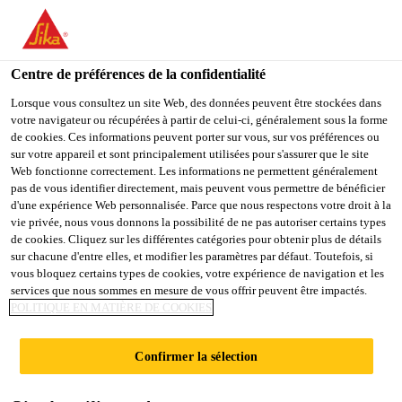
You are accessing "Sika France", it seems you are accessing it
from "États-Unis". We have a dedicated website for your country.
Centre de préférences de la confidentialité
TO
STAY ON THE SIKA
SELECT A
SIKA
Lorsque vous consultez un site Web, des données peuvent être stockées dans
FRANCE WEBSITE
COUNTRY
votre navigateur ou récupérées à partir de celui-ci, généralement sous la forme
USA
de cookies. Ces informations peuvent porter sur vous, sur vos préférences ou
sur votre appareil et sont principalement utilisées pour s'assurer que le site
Web fonctionne correctement. Les informations ne permettent généralement
Sika France
pas de vous identifier directement, mais peuvent vous permettre de bénéficier
d'une expérience Web personnalisée. Parce que nous respectons votre droit à la
vie privée, nous vous donnons la possibilité de ne pas autoriser certains types
de cookies. Cliquez sur les différentes catégories pour obtenir plus de détails
sur chacune d'entre elles, et modifier les paramètres par défaut. Toutefois, si
vous bloquez certains types de cookies, votre expérience de navigation et les
services que nous sommes en mesure de vous offrir peuvent être impactés.
COMMENT
POLITIQUE EN MATIÈRE DE COOKIES
RÉUSSIR VOS
Confirmer la sélection
TRAVAUX