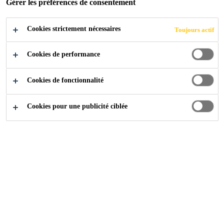
Gérer les préférences de consentement
SOUS-MARINS
Cookies strictement nécessaires
Toujours actif
ET FLUVIAUX ?
Cookies de performance
Cookies de fonctionnalité
Cookies pour une publicité ciblée
Construction
...
Comment réussir vos travaux sous-mari
Que vous soyez acteur d’une
région, d’un département, d’une
agglomération, d’une industrie
portuaire, d’un port de commerce