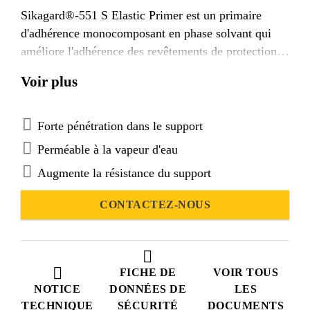
Sikagard®-551 S Elastic Primer est un primaire
d'adhérence monocomposant en phase solvant qui
améliore l'adhérence des revêtements de protection
sur support béton très poreux, ou très fermé et/ou des
Voir plus
conditions d'application difficiles.
Sikagard®-551 S Elastic Primer fait partie d'un
système conforme aux exigences de la norme EN
Forte pénétration dans le support
1504-2 en tant que système de protection du béton.
Perméable à la vapeur d'eau
Augmente la résistance du support
CONTACTEZ-NOUS
FICHE DE
VOIR TOUS
NOTICE
DONNÉES DE
LES
TECHNIQUE
SÉCURITÉ
DOCUMENTS