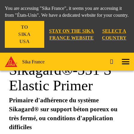
You are accessing "Sika France", it seems you are accessing it
from "États-Unis". We have a dedicated website for your country.
TO
Construction
...
Sikagard®-551 S Elastic Primer
STAY ON THE SIKA
SELECT A
SIKA
FRANCE WEBSITE
COUNTRY
USA
Sika France
Sikagard®-551 S
Elastic Primer
Primaire d'adhérence du système
Sikagard® sur support béton poreux ou
très fermé, ou conditions d'application
difficiles