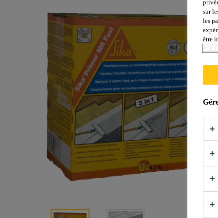
privé
sur le
les p
expér
être 
POLI
Gére