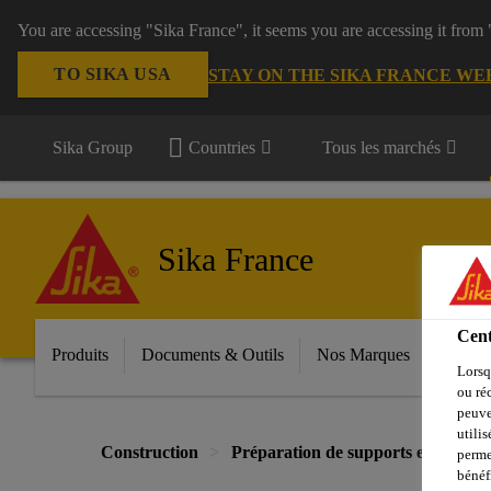
You are accessing "Sika France", it seems you are accessing it from
TO SIKA USA
STAY ON THE SIKA FRANCE WE
Sika Group
Countries
Tous les marchés
Sika France
Cent
Produits
Documents & Outils
Nos Marques
Espac
Lorsq
ou ré
peuve
utili
Construction
Préparation de supports et collage
perme
bénéf