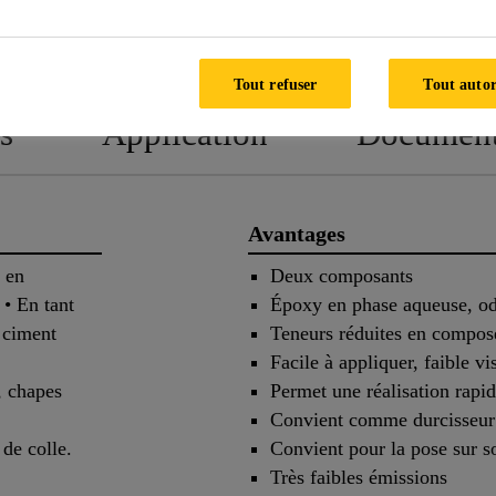
NOTICE
FICHE DE DON
TECHNIQUE
SÉCURIT
Tout refuser
Tout autor
s
Application
Documen
Avantages
 en
Deux composants
 • En tant
Époxy en phase aqueuse, od
e ciment
Teneurs réduites en composé
Facile à appliquer, faible vi
, chapes
Permet une réalisation rapi
Convient comme durcisseur 
s de colle.
Convient pour la pose sur s
Très faibles émissions