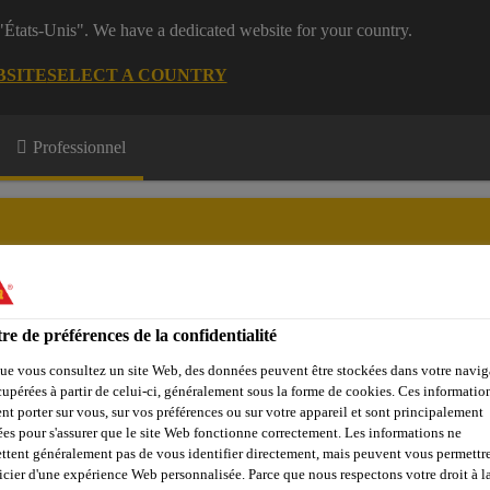
 "États-Unis". We have a dedicated website for your country.
BSITE
SELECT A COUNTRY
Professionnel
re de préférences de la confidentialité
e Membres
Formations
A propos de nous
ue vous consultez un site Web, des données peuvent être stockées dans votre navig
cupérées à partir de celui-ci, généralement sous la forme de cookies. Ces informatio
nt porter sur vous, sur vos préférences ou sur votre appareil et sont principalement
sées pour s'assurer que le site Web fonctionne correctement. Les informations ne
 de revêtements
Pose de parquet
Sika® Primer MR Fast
ttent généralement pas de vous identifier directement, mais peuvent vous permettr
icier d'une expérience Web personnalisée. Parce que nous respectons votre droit à la