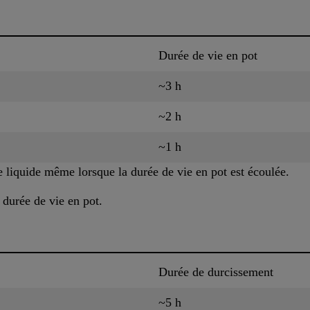
Durée de vie en pot
~3 h
~2 h
~1 h
liquide même lorsque la durée de vie en pot est écoulée.
 durée de vie en pot.
Durée de durcissement
~5 h