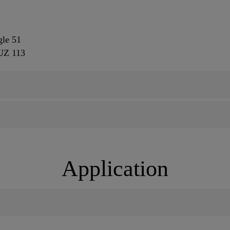
le 51
Z 113
Application