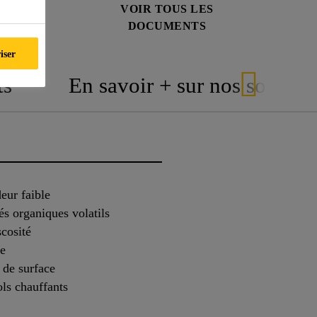
NÉES DE
VOIR TOUS LES
É
DOCUMENTS
iser
ts
En savoir + sur nos solutio
eur faible
s organiques volatils
scosité
de
de surface
ols chauffants