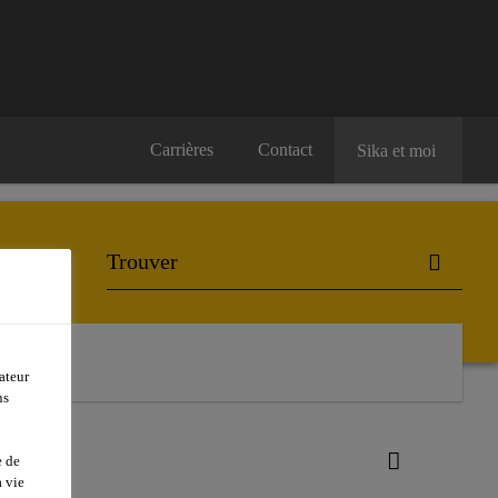
Carrières
Contact
Sika et moi
ateur
ns
e de
 vie