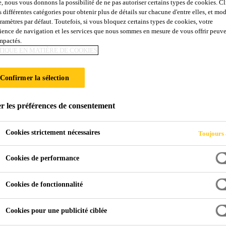
e, nous vous donnons la possibilité de ne pas autoriser certains types de cookies. C
Sika® Primer MR
s différentes catégories pour obtenir plus de détails sur chacune d'entre elles, et mod
aramètres par défaut. Toutefois, si vous bloquez certains types de cookies, votre
ience de navigation et les services que nous sommes en mesure de vous offrir peuv
impactés.
PRIMAIRE ÉPOXY EN PHASE AQUEUSE
TIQUE EN MATIÈRE DE COOKIES
POUR COLLAGE DE PARQUET
Confirmer la sélection
®
Sika
Primer MR Fast est un primaire époxy bi composa
contre l'humidité du sol pour les colles à parquets Si
r les préférences de consentement
Cookies strictement nécessaires
Toujours 
Deux composants
Époxy en phase aqueuse, odeur faible
Cookies de performance
Teneurs réduites en composés organiques volatils
Cookies de fonctionnalité
Cookies pour une publicité ciblée