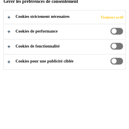
Gérer les préférences de consentement
de ciment et de polymères, pompable, autonivelant
et à durcissement rapide. Il peut être utilisé en
Cookies strictement nécessaires
Toujours actif
intérieur et en extérieur avant application d’un
Voir plus
revêtement de finition.
Sikafloor® Level-30
est
Cookies de performance
classé R3 selon la norme EN 1504-3.
Autonivelant et haute fluidité
Cookies de fonctionnalité
Application aisée manuellement et à la pompe
Cookies pour une publicité ciblée
Produit prêt à l’emploi
CONTACTEZ-NOUS