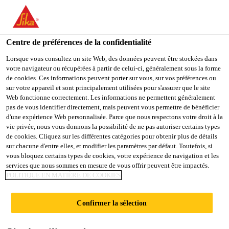
You are accessing "Sika France", it seems you are accessing it
from "États-Unis". We have a dedicated website for your country.
Centre de préférences de la confidentialité
TO
Construction
...
Sikafloor® Level-30
STAY ON THE SIKA
SELECT A
SIKA
Lorsque vous consultez un site Web, des données peuvent être stockées dans
FRANCE WEBSITE
COUNTRY
votre navigateur ou récupérées à partir de celui-ci, généralement sous la forme
USA
de cookies. Ces informations peuvent porter sur vous, sur vos préférences ou
sur votre appareil et sont principalement utilisées pour s'assurer que le site
Web fonctionne correctement. Les informations ne permettent généralement
Sika France
pas de vous identifier directement, mais peuvent vous permettre de bénéficier
Sikafloor® Level-
d'une expérience Web personnalisée. Parce que nous respectons votre droit à la
vie privée, nous vous donnons la possibilité de ne pas autoriser certains types
30
de cookies. Cliquez sur les différentes catégories pour obtenir plus de détails
sur chacune d'entre elles, et modifier les paramètres par défaut. Toutefois, si
vous bloquez certains types de cookies, votre expérience de navigation et les
services que nous sommes en mesure de vous offrir peuvent être impactés.
RAGRÉAGE DE SOL AUTONIVELANT
POLITIQUE EN MATIÈRE DE COOKIES
À BASE DE CIMENT, À SÉCHAGE
RAPIDE, DE 4 À 30 MM
Confirmer la sélection
Sikafloor® Level-30
est un ragréage de sol à base