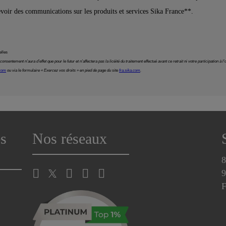
s
Nos réseaux
8
9