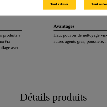
s
Documents
Contact
Tout refuser
Tout autor
Avantages
es produits à
Haut pouvoir de nettoyage vis-à
horFix
autres agents gras, poussière, .
ollage avec
Détails produits