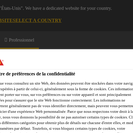
 "États-Unis". We have a dedicated website for your country.
BSITE
SELECT A COUNTRY
Professionnel
re de préférences de la confidentialité
ue vous consultez un site Web, des données peuvent être stockées dans votre navig
cupérées à partir de celui-ci, généralement sous la forme de cookies. Ces informatio
nt porter sur vous, sur vos préférences ou sur votre appareil et sont principalement
e Membres
Formations
A propos de nous
sées pour s'assurer que le site Web fonctionne correctement. Les informations ne
ttent généralement pas de vous identifier directement, mais peuvent vous permettr
icier d'une expérience Web personnalisée. Parce que nous respectons votre droit à la
e, nous vous donnons la possibilité de ne pas autoriser certains types de cookies. C
ement
Renforcement
Nettoyant Sikadur®
s différentes catégories pour obtenir plus de détails sur chacune d'entre elles, et mod
aramètres par défaut. Toutefois, si vous bloquez certains types de cookies, votre