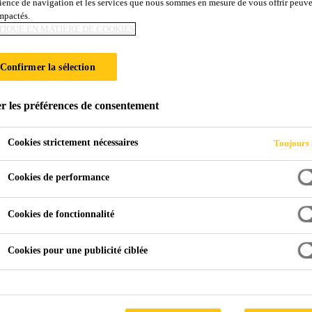
ience de navigation et les services que nous sommes en mesure de vous offrir peuv
Nettoyant Sikad
impactés.
TIQUE EN MATIÈRE DE COOKIES
Produit de dégraissage, de nettoyage de com
Confirmer la sélection
Nettoyant Sikadur® est un produit de nettoyage à utilis
r les préférences de consentement
système de produits des gammes Sikadur®, Sika Ca
Cookies strictement nécessaires
Toujours 
Haut pouvoir de nettoyage vis-à-vis de la graiss
Cookies de performance
Cookies de fonctionnalité
NOTICE
FICHE DE DON
Cookies pour une publicité ciblée
TECHNIQUE
SÉCURIT