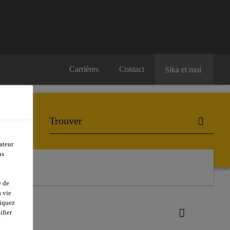
Carrières
Contact
Sika et moi
ateur
ns
e de
 vie
liquez
ifier