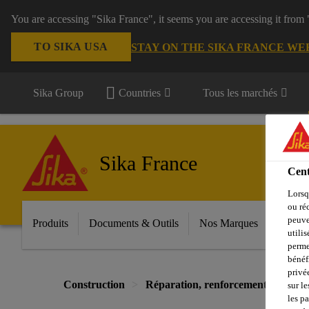
You are accessing "Sika France", it seems you are accessing it from
TO SIKA USA
STAY ON THE SIKA FRANCE WE
Sika Group
Countries
Tous les marchés
Sika France
Cent
Lorsq
ou ré
peuve
Produits
Documents & Outils
Nos Marques
Espac
utili
perme
bénéf
privé
Construction
Réparation, renforcement et scell
sur le
les p