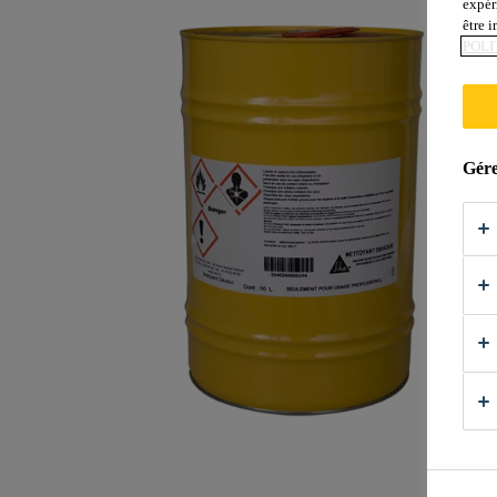
expér
être 
POLI
Gére